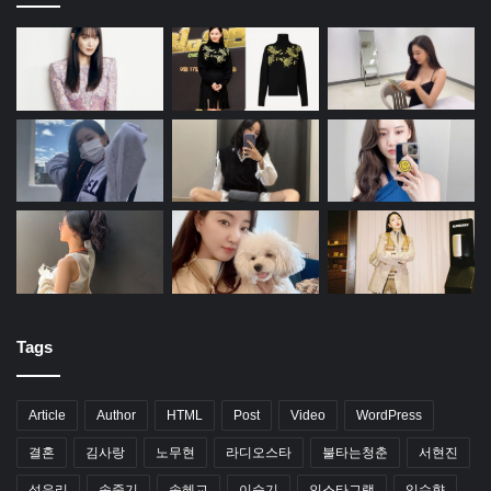
Tags
Article
Author
HTML
Post
Video
WordPress
결혼
김사랑
노무현
라디오스타
불타는청춘
서현진
성유리
송중기
송혜교
이승기
인스타그램
임수향