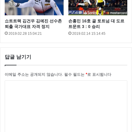
은 선수들은 아직 군 미필 상태인데요 일본을 겪고 금메
달을 움겨지고 덤으로 병역면제 까지 받을 수 있게 우리
쇼트트랙 김건우 김예진 선수촌
손흥민 16호 골 토트넘 대 도르
모두 기원해봅니다.
퇴출 국가대표 자격 정지
트문트 3 : 0 승리
2019.02.28 15:04:21
2019.02.14 15:14:45
답글 남기기
이메일 주소는 공개되지 않습니다.
필수 필드는
*
로 표시됩니다
댓
글
*