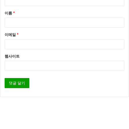
이름
*
– 한국축구 는 아시안게임에서 그 동안 일본과 7차
례 만나 6번 승리를 했다.
이메일
*
웹사이트