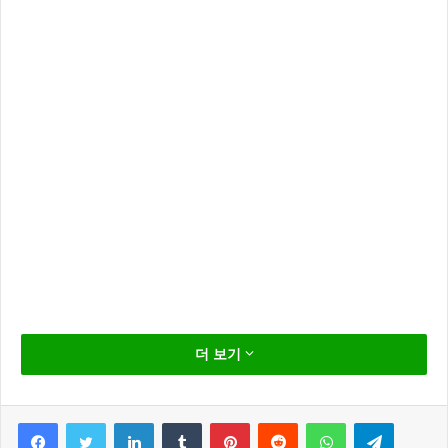
2018년 자카르타 팔렘방 아시안게임에 출전 중인 축구
더 보기
대표팀과 야구 대표팀이 대한민국의 영원한 숙적 일본
을 상대로 금메달에 도전 합니다.
Facebook
Twitter
LinkedIn
Tumblr
Pinterest
Reddit
WhatsApp
Telegram