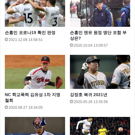
이번 한일전 축구에는 에이스 손흥민과 아시안게임 득
손흥민 코로나19 확진 판정
손흥민 맨유 원정 명단 포함 부
상은?
점왕을 노리는 황의조, 그리고 베트남전에서 멀티골을
2021.12.08 14:58:51
2020.10.04 13:09:57
넣은 이승우등이 출전 할 것으로 보이는데요
무엇보다 이번 경기가 손흥민 선수에게는 병역특례여부
가 결정되는 경기인 만큼 국내는 물론 해외 축구팬들의
NC 학교폭력 김유성 1차 지명
강정호 복귀 2021년
집중적인 관심을 받고 있습니다.
철회
2020.05.26 13:35:56
2020.08.27 19:34:05
손흥민 뿐만 아니라 황의조, 조현우 등 23세 이하의 많