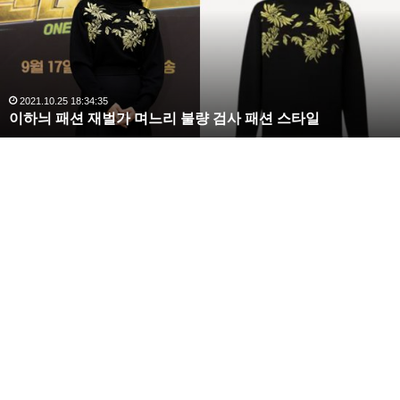
라
김
사
랑
,
완
2020.10.03 10:59:30
복수해라 김사랑, 완벽한 S라인 몸매 시선 압도
벽
한
S
라
인
몸
매
시
선
압
도