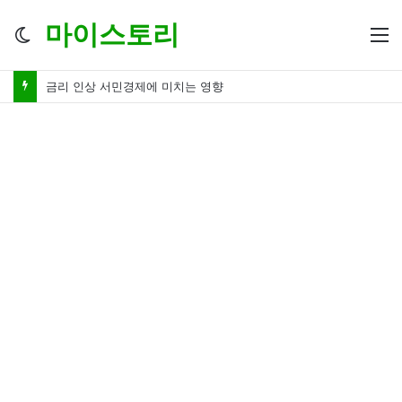
마이스토리
Switch
M
skin
금리 인하 서민경제 파장 ‘숨겨진 영향력’