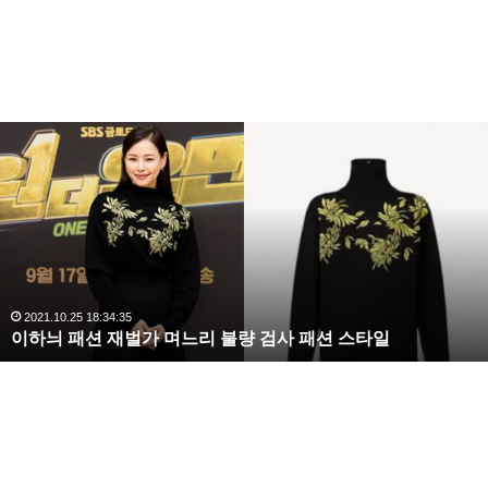
복
수
해
라
김
사
랑
,
완
2020.10.03 10:59:30
복수해라 김사랑, 완벽한 S라인 몸매 시선 압도
벽
한
S
라
인
몸
매