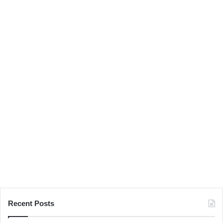
시
선
압
도
Recent Posts