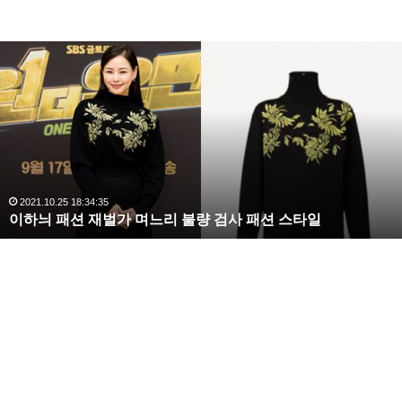
플라워 버튼 디테일 돌먼 원피스 – 더아이잗컬렉션
복
수
Story 숄더백 – 알렉산더맥퀸
해
라
김
사
랑
,
완
2020.10.03 10:59:30
복수해라 김사랑, 완벽한 S라인 몸매 시선 압도
벽
한
S
라
인
몸
매
시
선
압