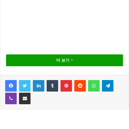
재벌가 며느리는 어떤 패션 스타일링을 할까?
더 보기
100% 불량 검사 ‘원더우먼’의 이하늬 패션에서 알아보
자
Facebook
Twitter
LinkedIn
Tumblr
Pinterest
Reddit
WhatsApp
Telegram
Viber
Share via Email