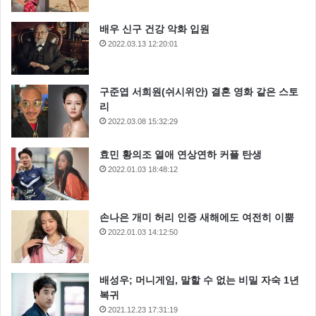
배우 신구 건강 악화 입원
2022.03.13 12:20:01
이하늬
이하늬 가방
이하늬 스커트
구준엽 서희원(쉬시위안) 결혼 영화 같은 스토
리
이하늬 원피스
이하늬 패션
2022.03.08 15:32:29
이하늬 패션 스타일
효민 황의조 열애 연상연하 커플 탄생
2022.01.03 18:48:12
손나은 개미 허리 인증 새해에도 여전히 이뿜
2022.01.03 14:12:50
배성우; 머니게임, 말할 수 없는 비밀 자숙 1년
복귀
2021.12.23 17:31:19