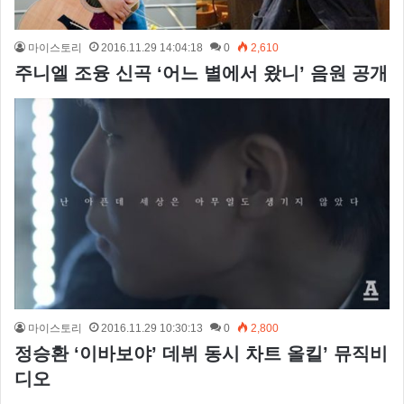
마이스토리
2016.11.29 14:04:18
0
2,610
주니엘 조융 신곡 ‘어느 별에서 왔니’ 음원 공개
마이스토리
2016.11.29 10:30:13
0
2,800
정승환 ‘이바보야’ 데뷔 동시 차트 올킬’ 뮤직비
디오