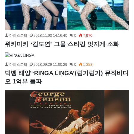
마이스토리
2018.11.03 14:16:40
0
7,970
위키미키 ‘김도연’ 그물 스타킹 멋지게 소화
마이스토리
2018.09.29 11:00:29
0
1,353
빅뱅 태양 ‘RINGA LINGA’(링가링가) 뮤직비디
오 1억뷰 돌파