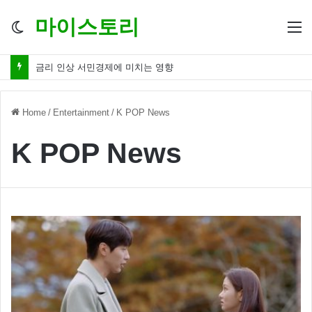
마이스토리
Switch
M
skin
금리 인하 서민경제 파장 ‘숨겨진 영향력’
Home
/
Entertainment
/
K POP News
K POP News