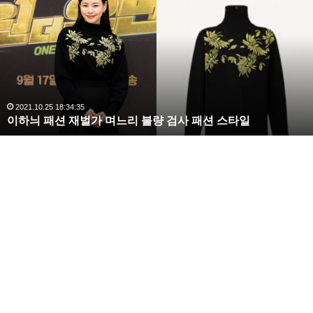
수
해
라
김
사
랑
,
완
2020.10.03 10:59:30
복수해라 김사랑, 완벽한 S라인 몸매 시선 압도
벽
한
S
라
인
몸
매
시
선
압
도