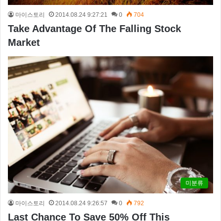
마이스토리
2014.08.24 9:27:21
0
704
Take Advantage Of The Falling Stock
Market
미분류
마이스토리
2014.08.24 9:26:57
0
792
Last Chance To Save 50% Off This