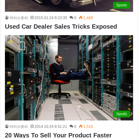
Sports
마이스토리
2015.01.24 9:23:35
0
1,469
Used Car Dealer Sales Tricks Exposed
Sports
마이스토리
2014.10.24 9:31:21
0
1,510
20 Ways To Sell Your Product Faster