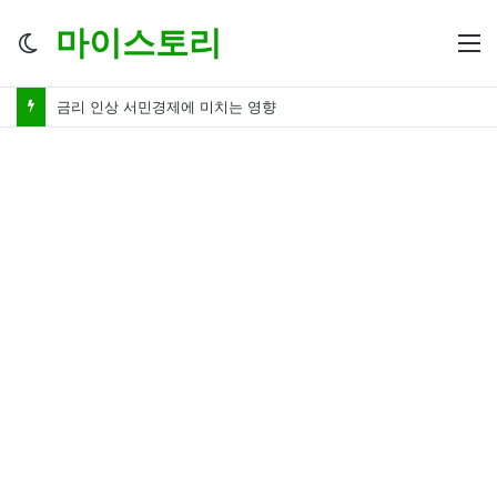
마이스토리
Switch
M
skin
금리 인하 서민경제 파장 ‘숨겨진 영향력’