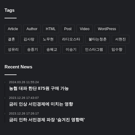
Tags
Article
Author
HTML
Post
Video
WordPress
결혼
김사랑
노무현
라디오스타
불타는청춘
서현진
성유리
송중기
송혜교
이승기
인스타그램
임수향
Recent News
2024.03.26 11:55:24
농협 대파 한단 875원 구매 가능
2023.12.26 17:43:07
금리 인상 서민경제에 미치는 영향
2023.12.26 17:26:17
금리 인하 서민경제 파장 ‘숨겨진 영향력’