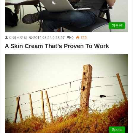
미분류
마이스토리
2014.08.24 9:28:57
0
755
A Skin Cream That’s Proven To Work
Sports