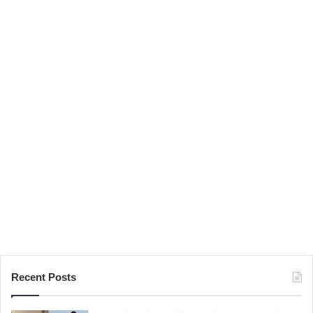
선
압
도
Recent Posts