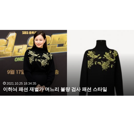
복
수
해
라
김
사
랑
,
완
2020.10.03 10:59:30
복수해라 김사랑, 완벽한 S라인 몸매 시선 압도
벽
한
S
라
인
몸
매
시