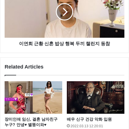
이연희 근황 신혼 밥상 행복 두끼 챌린지 동참
특히 카메라쪽으로 다를 쭉 펴고 찍은 사진은 다리 길어
Related Articles
보이게 사진을 찍은 듯 한데요
다리가 길게 사진을 찍고 싶은 분들은 참고 하시면 좋을
듯 합니다.
장미인애 임신, 결혼 남자친구
배우 신구 건강 악화 입원
누구? 안녕♥ 별똥이와♥
2022.03.13 12:20:01