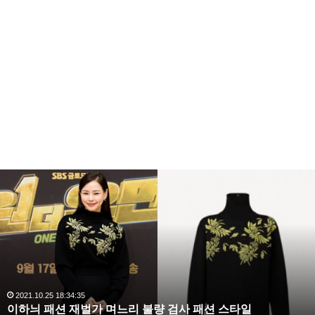
갬성캠핑은 jtbc의 새로운 예능프로그램으로 네명의 여
자 연예인의 캠핑을 따라가는 ‘갬성캠핑’은 방송인 박나
래, 배우 박소담, 가수 솔라 등이 출연을 확정되었습니
다.
복
수
해
라
김
사
랑
,
완
2020.10.03 10:59:30
복수해라 김사랑, 완벽한 S라인 몸매 시선 압도
벽