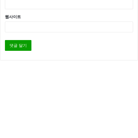
웹사이트
한편 손나은은 올하반기 방송예정인 JTBC 갬성캠핑
(가제)에 출연할 예정인데요