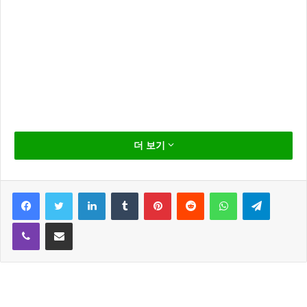
손나은 가을 여친룩 완성
더 보기
에이핑크 손나은(27)이 성큼 다가온 가을 패션 ‘여친
룩’을 선보였습니다.
Facebook
Twitter
LinkedIn
Tumblr
Pinterest
Reddit
WhatsApp
Telegram
Viber
Share via Email
10일 손나은은 인스타그램에 멘트 없이 브이 이모티콘
과 함께 여러장의 사진을 공개 했습니다.