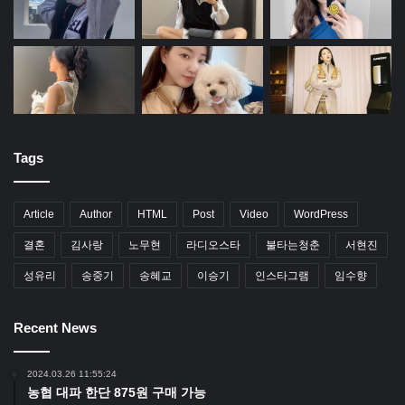
Tags
Article
Author
HTML
Post
Video
WordPress
결혼
김사랑
노무현
라디오스타
불타는청춘
서현진
성유리
송중기
송혜교
이승기
인스타그램
임수향
Recent News
2024.03.26 11:55:24
농협 대파 한단 875원 구매 가능