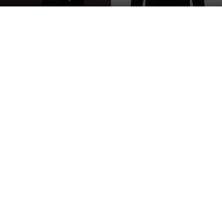
한
S
라
인
몸
매
시
선
압
도
가을패션
손나은 가방
손나은 나이
손나은 레깅스
손나은 바지
손나은 사복
손나은 선글라스
손나은 인스타
손나은 키
손나은 패션
에이핑크 손나은