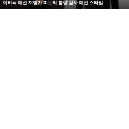
복수해라 김사랑, 완벽한 S라인 몸매 시선 압도
벽
한
S
라
인
몸
매
시
선
압
도