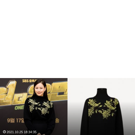
복
수
해
라
김
사
랑
,
완
2020.10.03 10:59:30