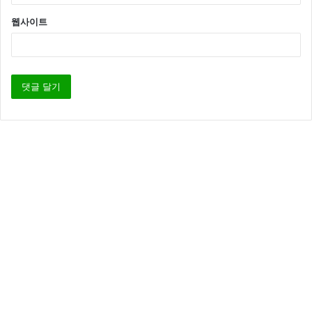
웹사이트
NC다이노스
김유성
학교폭력