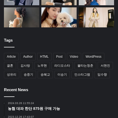
Tags
Article
Author
HTML
Post
Video
WordPress
결혼
김사랑
노무현
라디오스타
불타는청춘
서현진
성유리
송중기
송혜교
이승기
인스타그램
임수향
Recent News
2024.03.26 11:55:24
농협 대파 한단 875원 구매 가능
2023.12.26 17:43:07