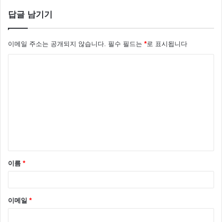
답글 남기기
2020년 황금사자기에서 최고의 퍼포먼스를 선보이며
이메일 주소는 공개되지 않습니다.
필수 필드는
*
로 표시됩니다
팀을 첫 전국대외 우승을 이끌었고, 김유성 본인도 최우
수투수상을 수상했다.
댓
글
한편 김유성은 NC의 역대 1차지명자 후보중에서 가장
*
뛰어나다는 평가를 받았다.
이름
*
이메일
*