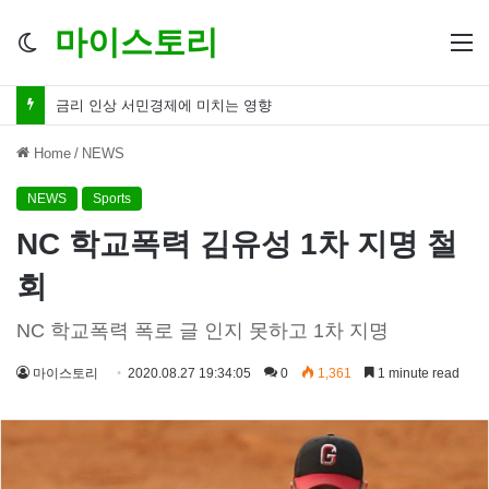
마이스토리
Switch
M
skin
금리 인하 서민경제 파장 ‘숨겨진 영향력’
Home
/
NEWS
NEWS
Sports
NC 학교폭력 김유성 1차 지명 철
회
NC 학교폭력 폭로 글 인지 못하고 1차 지명
마이스토리
2020.08.27 19:34:05
0
1,361
1 minute read