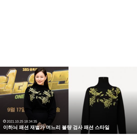
복
수
해
라
김
사
랑
,
완
2020.10.03 10:59:30
복수해라 김사랑, 완벽한 S라인 몸매 시선 압도
벽
한