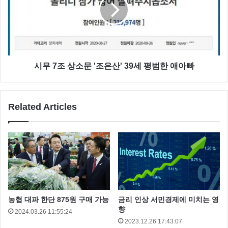
1차 지명 후 학교폭력 논란이 계속되자 NC는 자체 조사
에 들어 갔는데요
시무 7조 상소문 '조은산' 39세 평범한 애아빠
NC는 25일 입장문에서 2017년 7월 김유성이 내동중 학
폭위로 부터 출석정지 5일 조치를 받았다. 2018년 1월
에는 창원지방법원에서 화해권고 결정이 있었으나 화해
Related Articles
가 성립되지 않아 같은 해 2월 창원지법에서 20시간 심
리치료 수강, 40시간 사회봉사 명령이 내려졌다.”고 밝
혔습니다.
그러면서 1차 지명 직후 본격적으로 논란이 일기 전까
지 홈페이지 글등을 인지 하지 못했다고 밝혔습니다.
농협 대파 한단 875원 구매 가능
금리 인상 서민경제에 미치는 영
향
김유성은 190cm 의 최고 144km/h 의 강력한 구위의 직
2024.03.26 11:55:24
2023.12.26 17:43:07
구를 던지는 김해고 에이스 입니다.