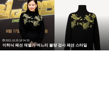
수
해
라
김
사
랑
,
완
2020.10.03 10:59:30
복수해라 김사랑, 완벽한 S라인 몸매 시선 압도
벽
한
S
라
인
몸
매
시
선
압
도