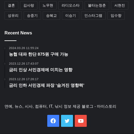
결혼
김사랑
노무현
라디오스타
불타는청춘
서현진
성유리
송중기
송혜교
이승기
인스타그램
임수향
Recent News
2024.03.26 11:55:24
농협 대파 한단 875원 구매 가능
2023.12.26 17:43:07
금리 인상 서민경제에 미치는 영향
2023.12.26 17:26:17
금리 인하 서민경제 파장 ‘숨겨진 영향력’
연예, 뉴스, 시사, 컴퓨터, IT, 낚시 정보 제공 블로그 - 마이스토리
Facebook
Twitter
YouTube