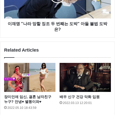
이재명 "나라 망할 징조 두 번째는 도박" 아들 불법 도박
은?
Related Articles
NCT는?
NCT는 SM엔터테인먼트 소속의 23인조 다국적 보이그
룹이다.
장미인애 임신, 결혼 남자친구
배우 신구 건강 악화 입원
누구? 안녕♥ 별똥이와♥
2022.03.13 12:20:01
NCT는 ‘네오 컬처 테크놀로지 (Neo Culture
2022.05.10 18:43:59
Technology)’의 약자이다. 또한 SM엔터테인먼트의 신기