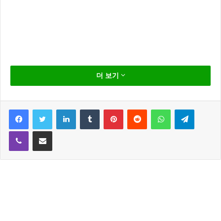
더 보기
지난 14일 전 국민 핸드폰에 긴급 재난 문자가 발송되었
다.
Facebook
Twitter
LinkedIn
Tumblr
Pinterest
Reddit
WhatsApp
Telegram
제주도에는 지진이 발생했다는 안내 문자였다.
Viber
Share via Email
같은 시간 보이그룹 NCT는 컴백을 기념하는 라이브 방
송을 진행하고 있는데요