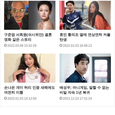
술 ‘뉴 컬처 테크놀로지 (New Culture Technology ·新 문
화기술)[14]’의 약자이다. 또한, “n(많은)+City(도시)”, 즉
전 세계의 도시에 NCT가 있기를 바라는 마음에서 지은
이름이라고도 한다.
구준엽 서희원(쉬시위안) 결혼
효민 황의조 열애 연상연하 커플
영화 같은 스토리
탄생
2022.03.08 15:32:29
2022.01.03 18:48:12
손나은 개미 허리 인증 새해에도
배성우; 머니게임, 말할 수 없는
여전히 이뿜
비밀 자숙 1년 복귀
2022.01.03 14:12:50
2021.12.23 17:31:19