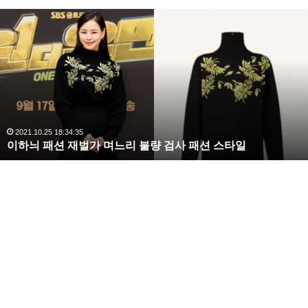
복
수
해
NCT 도영
NCT 마크
NCT 멤버
라
김
NCT 사과
NCT 쟈니
사
랑
,
완
2020.10.03 10:59:30
복수해라 김사랑, 완벽한 S라인 몸매 시선 압도
벽
한
S
라
인
몸
매
시
선
압
도