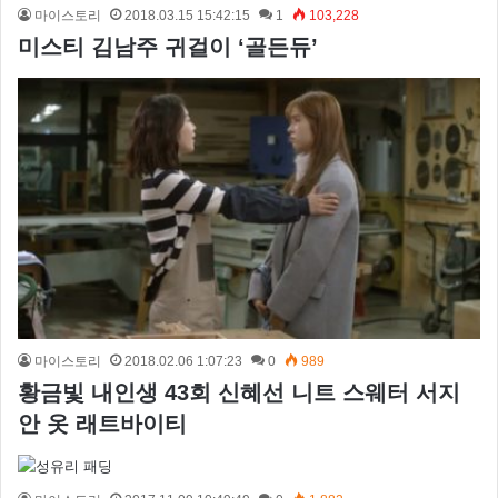
마이스토리
2018.03.15 15:42:15
1
103,228
미스티 김남주 귀걸이 ‘골든듀’
마이스토리
2018.02.06 1:07:23
0
989
황금빛 내인생 43회 신혜선 니트 스웨터 서지
안 옷 래트바이티