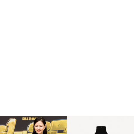
복
수
해