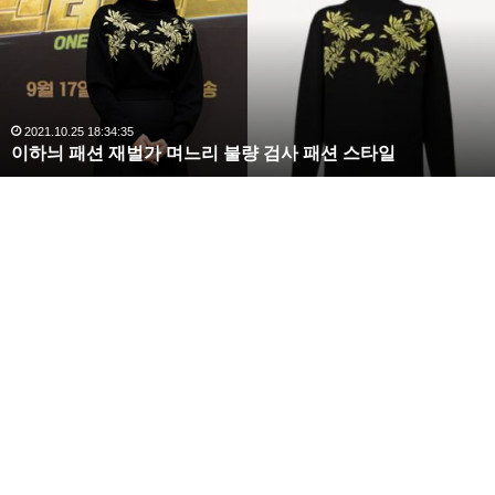
라
김
사
랑
,
완
2020.10.03 10:59:30
복수해라 김사랑, 완벽한 S라인 몸매 시선 압도
벽
한
S
라
인
몸
매
시
선
압
도