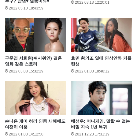
누구? 안녕♥ 별똥이와♥
2022.03.13 12:20:01
2022.05.10 18:43:59
구준엽 서희원(쉬시위안) 결혼
효민 황의조 열애 연상연하 커플
영화 같은 스토리
탄생
2022.03.08 15:32:29
2022.01.03 18:48:12
지난 8월 10일 오승아는 자신이 운영하는 유튜브채널에
푸켓에서 입을 비키니를 골랐다는 내용에 오승아가 여
러복의 비키니수영복을 입은 영상을 공개했는데요.
손나은 개미 허리 인증 새해에도
배성우; 머니게임, 말할 수 없는
여전히 이뿜
비밀 자숙 1년 복귀
2022.01.03 14:12:50
2021.12.23 17:31:19