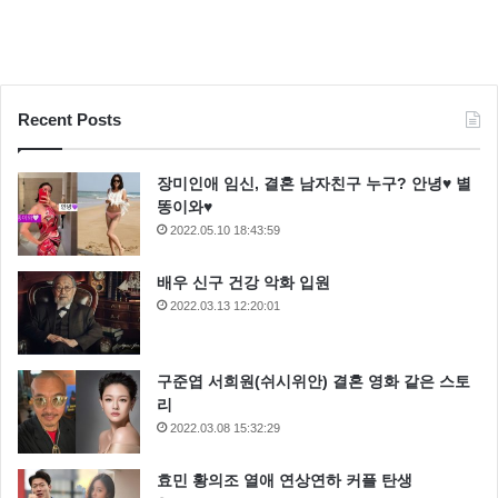
Recent Posts
장미인애 임신, 결혼 남자친구 누구? 안녕♥ 별
똥이와♥
레인보우 오승아
오승아
오승아 나이
2022.05.10 18:43:59
오승아 노래
오승아 몸매
오승아 비키니
배우 신구 건강 악화 입원
2022.03.13 12:20:01
오승아 소속사
오승아 인스타그램
구준엽 서희원(쉬시위안) 결혼 영화 같은 스토
리
2022.03.08 15:32:29
효민 황의조 열애 연상연하 커플 탄생