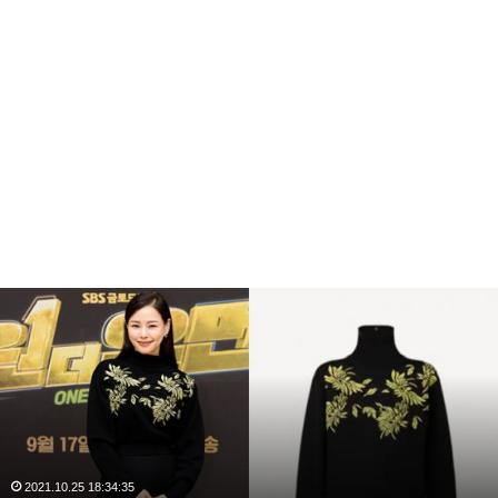
오승아의 군살없는 S라인 몸매에 팬들은 열광하기도 했
는데요 오승아의 지앤지프로덕션 전속계약 소식이 전해
지면서 다시 오승아 비키니 영상이 화제가 되고 있습니
다.
복
수
해
라
김
사
랑
,
완
2020.10.03 10:59:30