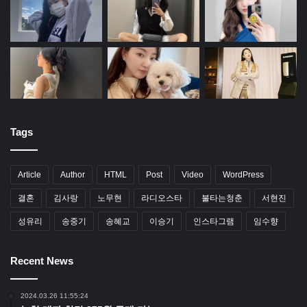
Tags
Article
Author
HTML
Post
Video
WordPress
결혼
김사랑
노무현
라디오스타
불타는청춘
서현진
성유리
송중기
송혜교
이승기
인스타그램
임수향
Recent News
2024.03.26 11:55:24