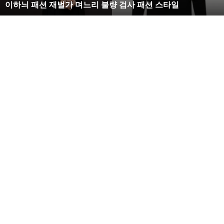
복수해라 김사랑, 완벽한 S라인 몸매 시선 압도
벽
한
S
라
인
몸
매
시
한편 오승아의 지앤지프로덕션 전속계약으로 향후 배우
선
로 더욱 발전된 모습을 기대해 봅니다.
압
도