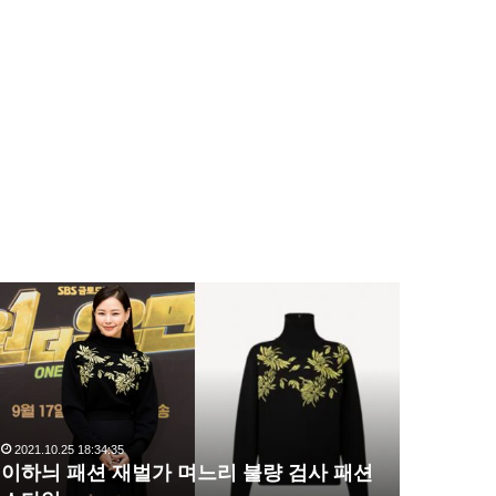
이
복
하
수
늬
해
패
라
션
김
재
사
벌
랑
2021.10.25 18:34:35
2020.10.03 1
가
,
이하늬 패션 재벌가 며느리 불량 검사 패션
복수해라 
며
완