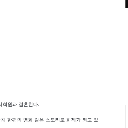
영 중
들의 블루스’ 촬영 중
루
원
피
스
화
보
‘
우
리
들
의
블
루
스
’
촬
영
 서희원과 결혼한다.
중
치 한편의 영화 같은 스토리로 화제가 되고 있