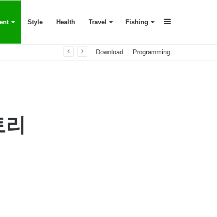
Sidebar
ent
Style
Health
Travel
Fishing
Download
Programming
토리