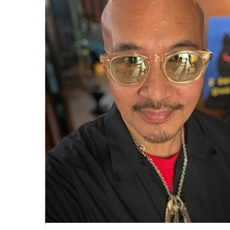
윤
아
근
황
인
스
타
여
2020.09.12 15:45:04
신