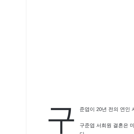
윤아 근황 인스타 여신 미모 화보 촬
미
모
화
보
촬
영
중
구
준엽이 20년 전의 연인
구준엽 서희원 결혼은 마