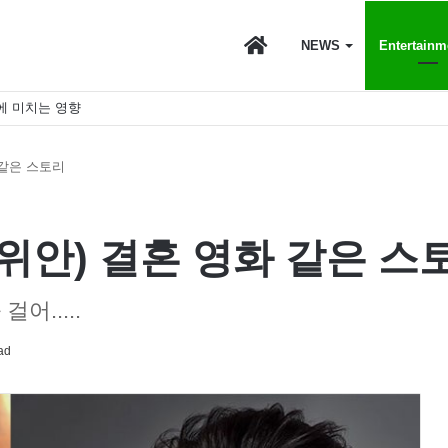
마
NEWS
Entertainm
에 미치는 영향
이
 같은 스토리
스
위안) 결혼 영화 같은 스
어.....
토
ad
리