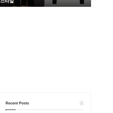
스타일
압도
느
벽
리
한
불
S
량
라
검
인
사
몸
패
매
션
시
스
선
타
압
일
도
Recent Posts