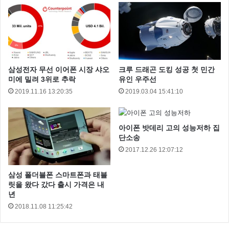
하는 기능과 url 을 입력해 검사 하는 방법 입니다.
물론 바이러스토탈 에서 100% 찾을 수 있다고 생각 하
지는 않지만 백신을 설치 하고 의심스러운 파일이나 웹
사이트 를 이용할때 한번 정도 확인 후 사용하는게 정신
삼성전자 무선 이어폰 시장 샤오
크루 드래곤 도킹 성공 첫 민간
건강에 좋지 않을까 해서요 ㅎㅎ
미에 밀려 3위로 추락
유인 우주선
2019.11.16 13:20:35
2019.03.04 15:41:10
마이스토리 블로그 는 검사 해보니 100% 안전 하다고
나오는 군요 ㅎㅎ
아이폰 밧데리 고의 성능저하 집
단소송
2017.12.26 12:07:12
삼성 폴더블폰 스마트폰과 태블
릿을 왔다 갔다 출시 가격은 내
년
2018.11.08 11:25:42