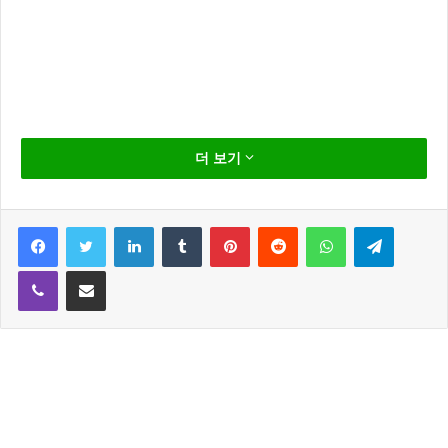
의심스러운 웹사이트 바이러스 악성코드 체크 부터!!
더 보기
인터넷을 하다 보면 국내뿐만 아니라 해외 사이트도 쉽
게 접할 수 있습니다.
Facebook
Twitter
LinkedIn
Tumblr
Pinterest
Reddit
WhatsApp
Telegram
Viber
Share via Email
언제 부터인가 컴퓨터가 느려진다 라고 생각 하는 분들
이 많다고 생각 합니다.