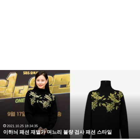
복
수
해
라
김
사
랑
,
완
2020.10.03 10:59:30
복수해라 김사랑, 완벽한 S라인 몸매 시선 압도
벽
한