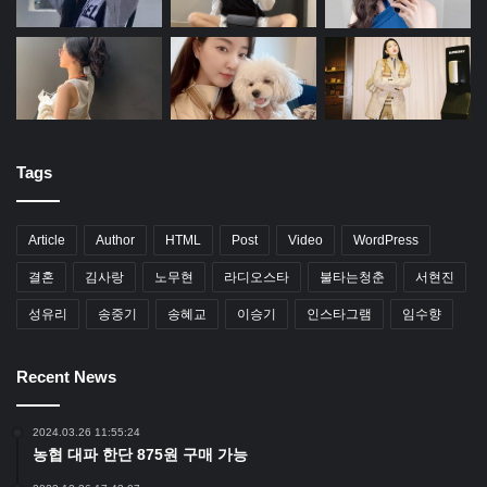
Tags
Article
Author
HTML
Post
Video
WordPress
결혼
김사랑
노무현
라디오스타
불타는청춘
서현진
성유리
송중기
송혜교
이승기
인스타그램
임수향
Recent News
2024.03.26 11:55:24
농협 대파 한단 875원 구매 가능