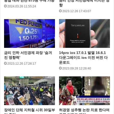
농협 대파 한단 875원 구매 가능
금리 인상 서민경제에 미치는 영
향
2024.03.26 11:55:24
2023.12.26 17:43:07
금리 인하 서민경제 파장 ‘숨겨
14pro ios 17.0.1 발열 16.6.1
진 영향력’
다운그레이드 ios 이전 버전 다
운로드
2023.12.26 17:26:17
2023.09.28 12:26:40
갤럭시S 20
갤럭시Z 플립
장애인 단체 지하철 시위 30일부
허경영 성추행 논란 치료 한다며