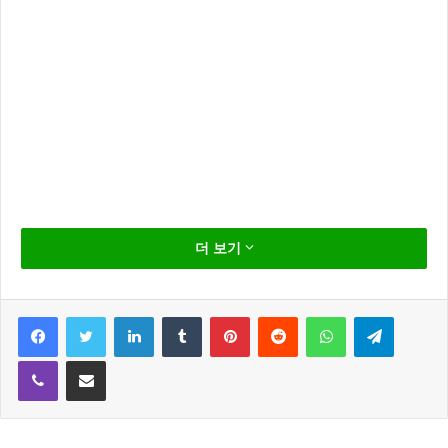
삼성전자 갤럭시S20 시리즈가 역대 최대급 성능에도 불
더 보기
구하고 사전예약 판매량은 전작인 갤럭시S10에 비해 반
토막이 났다.
Facebook
Twitter
LinkedIn
Tumblr
Pinterest
Reddit
WhatsApp
Telegram
코로나19 확산으로 오프라인 판매가 줄어든 영향도 있
Viber
Share via Email
겠지만 근본적인 문제는 이동통신사들의 단말기 보조지
원금 축소가 가장 큰 문제이다.