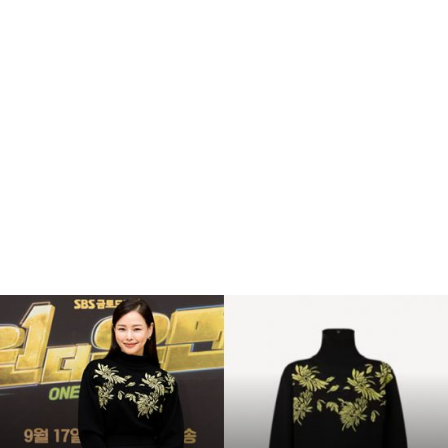
복
수
해
라
김
사
랑