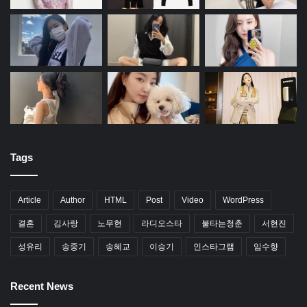
Tags
Article
Author
HTML
Post
Video
WordPress
결혼
김사랑
노무현
라디오스타
불타는청춘
서현진
성유리
송중기
송혜교
이승기
인스타그램
임수향
Recent News