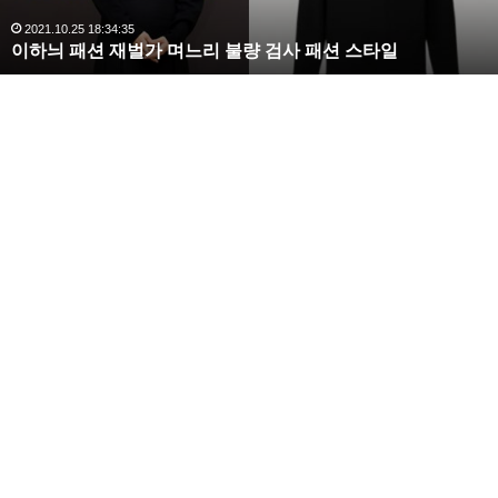
,
완
2020.10.03 10:59:30
복수해라 김사랑, 완벽한 S라인 몸매 시선 압도
벽
한
S
라
인
몸
매
시
선
압
도