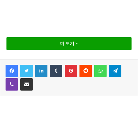
트럼프의 미대선 당선이 유력시 되는 예측이 나오면서
더 보기
트럼프의 당선을 절망한 미국인들이 미국을 떠나려는
움직이이 일고 있다.
Facebook
Twitter
LinkedIn
Tumblr
Pinterest
Reddit
WhatsApp
Telegram
영국 일간 인디펜던트는 뉴욕타임스가 트럼프 당선 가
Viber
Share via Email
능성이 95% 높아질 정도로 트럼프의 백악관행이 가시
화 되면서 미국인들이 캐나다 이민국이 운영하는 공식
웹사이트에 대거 접속 하면서 사이트가 접속 불가 상태
가 되었다고 밝혔다.