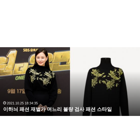
복
수
해
라
김
사
랑
,
완
2020.10.03 10:59:30
복수해라 김사랑, 완벽한 S라인 몸매 시선 압도
벽
한
S
라
인