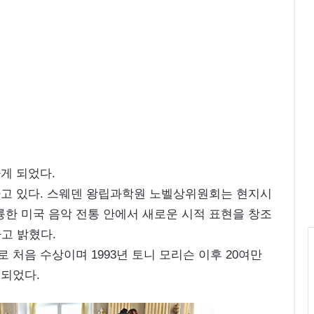
피
스
화
보
‘
우
리
들
의
블
루
스
게 되었다.
’
하고 있다. 스웨덴 왕립과학원 노벨상위원회는 현지시
촬
영
륭한 미국 음악 전통 안에서 새로운 시적 표현을 창조
중
고 밝혔다.
처음 수상이며 1993년 토니 모리슨 이후 20여만
되었다.