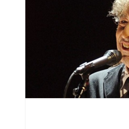
윤
아
근
황
인
스
타
여
2020.09.12 15:45:04
신
윤아 근황 인스타 여신 미모 화보 촬
미
모