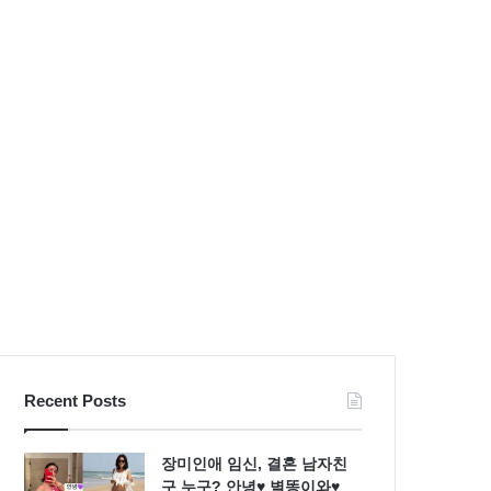
불
S
량
라
검
인
사
몸
패
매
션
시
스
선
타
압
일
도
Recent Posts
장미인애 임신, 결혼 남자친
구 누구? 안녕♥ 별똥이와♥