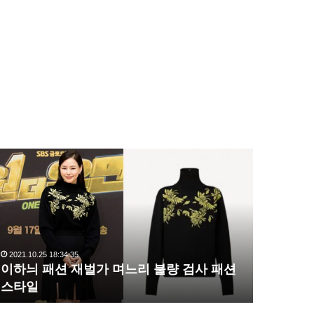
이
복
하
수
늬
해
패
라
션
김
재
사
벌
랑
2021.10.25 18:34:35
2020.10.03 1
가
,
이하늬 패션 재벌가 며느리 불량 검사 패션
복수해라 
며
완
스타일
압도
느
벽
리
한