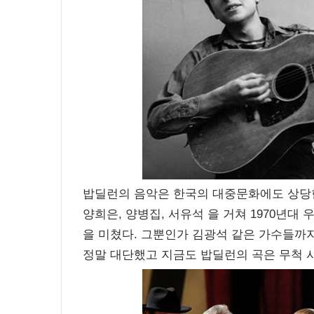
밥딜런의 음악은 한국의 대중문화에도 상당한
양희은, 양병집, 서유석 을 거쳐 1970년
을 미쳤다. 그뿐인가 김광석 같은 가수들까
정말 대단했고 지금도 밥딜런의 곡은 무척 