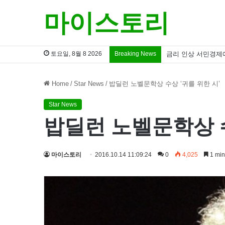
마이스토리
토요일, 8월 8 2026
Breaking News
금리 인상 서민경제
Home
/
Star News
/
밥딜런 노벨문학상 수상 ‘귀를 위한 시’
Star News
밥딜런 노벨문학상 수
마이스토리
2016.10.14 11:09:24
0
4,025
1 min