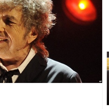
신
민
아
구
찌
파
격
2021.11.11 15:14:00
시
신민아 구찌 파격 시스루 원피스 화보 ‘우리
스
영 중
들의 블루스’ 촬영 중
루
원