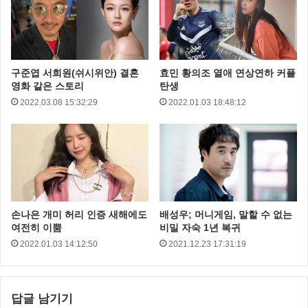
구준엽 서희원(쉬시위안) 결혼
효민 황의조 열애 연상연하 커플
영화 같은 스토리
탄생
2022.03.08 15:32:29
2022.01.03 18:48:12
이서진은 “사실 정선에서는 프라이팬도 하나 없었는데
손나은 개미 허리 인증 새해에도
배성우; 머니게임, 말할 수 없는
여긴 냄지, 프라이팬, 화장실도 있고 환경이 좋아졌
여전히 이뿜
비밀 자숙 1년 복귀
다”라며 “다만 상점 하나 없고 밖에 나가고 싶은데 나갈
2022.01.03 14:12:50
2021.12.23 17:31:19
데가 없는게 힘들었다”라고 말하며 “조만간 배를 타고
도망가고 싶어 질 것 같다”라고 했다.
답글 남기기