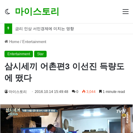
마이스토리
Switch
M
skin
금리 인하 서민경제 파장 ‘숨겨진 영향력’
Home
/
Entertainment
Entertainment
Star
삼시세끼 어촌편3 이선진 득량도
에 떴다
마이스토리
2016.10.14 15:49:48
0
3,044
1 minute read