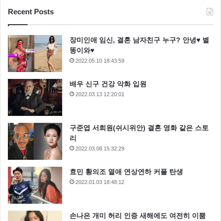
Recent Posts
장미인애 임신, 결혼 남자친구 누구? 안녕♥ 별
똥이와♥
2022.05.10 18:43:59
배우 신구 건강 악화 입원
2022.03.13 12:20:01
이번 삼시세끼 어촌편3 에서는 에릭의 요리실력을 유감
없이 발휘 할 예정인 것 같더라구요 제작발표회에서 이
구준엽 서희원(쉬시위안) 결혼 영화 같은 스토
서진이 “그동안 요리실력이 달려서 홀래들 받았는데 이
리
제 차승원에 버금가는 요리사를 구했기 때문에 요리실
2022.03.08 15:32:29
력으로도 무언가를 보여주겠다”라고 밝혔어요
효민 황의조 열애 연상연하 커플 탄생
2022.01.03 18:48:12
손나은 개미 허리 인증 새해에도 여전히 이뿜