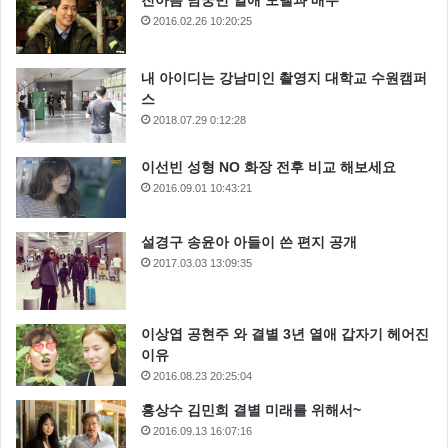
진아름 남궁민 열애 모델과 배우
2016.02.26 10:20:25
내 아이디는 강남미인 촬영지 대학교 수원캠퍼
스
2018.07.29 0:12:28
이선빈 성형 NO 화장 전후 비교 해보세요
또한 윤균상에 대해서는 “요리사 옆에 머슴이 있는데 만
2016.09.01 10:43:21
나본 살마 중 강호동 빼고는 힘이 제일 센거 같다”라며
“질문이 너무 많은 게 흠이지만 순수하고 무언가 열심히
설경구 송윤아 아들이 쓴 편지 공개
2017.03.03 13:09:35
하려고 하는 모습이 좋다”라고 밝혔어요
큰형 이서진 둘째 에릭 막내 윤균상 근데 막내가 힘이
그렇게 좋으면 힘들을은 모두 윤균상 차지가 될거 같네
이상엽 공현주 와 결별 3년 열애 갑자기 헤어진
요 ㅎㅎ
이유
2016.08.23 20:25:04
홍상수 김민희 결별 미래를 위해서~
2016.09.13 16:07:16