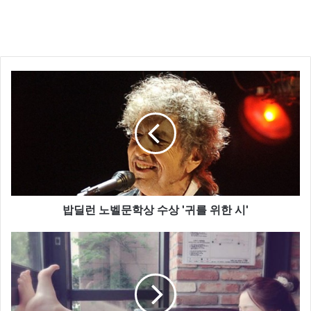
밥딜런 노벨문학상 수상 '귀를 위한 시'
지난 13일 삼시세끼 어촌편3 제작발표회 에서 이서진은
“선박면허를 땄다”라며 “굉장히 낮은 점수로 합격했지
만 한번 만에 붙긴 했다”라고 자랑까지 했습니다.