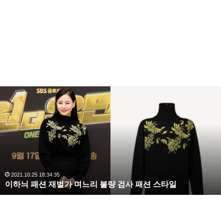
복
수
정선에서 삼시세끼를 보면 이서진 정말 까칠 하잔아요
해
라
근데 방송을 보면 입만 까칠 한 것 같더라구요 궁시렁
김
궁시렁 하면서도 혼자 일다 하잔아요 ㅎㅎ
사
랑
,
완
2020.10.03 10:59:30
복수해라 김사랑, 완벽한 S라인 몸매 시선 압도
벽
한
S
라