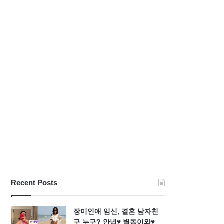
불
S
량
라
검
인
사
몸
패
매
션
시
스
선
타
압
일
도
Recent Posts
장미인애 임신, 결혼 남자친
구 누구? 안녕♥ 별똥이와♥