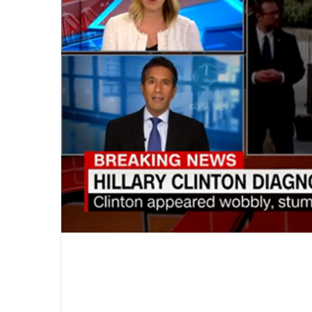
윤
아
근
황
인
스
타
여
2020.09.12 15:45:04
신
윤아 근황 인스타 여신 미모 화보 촬
미
모