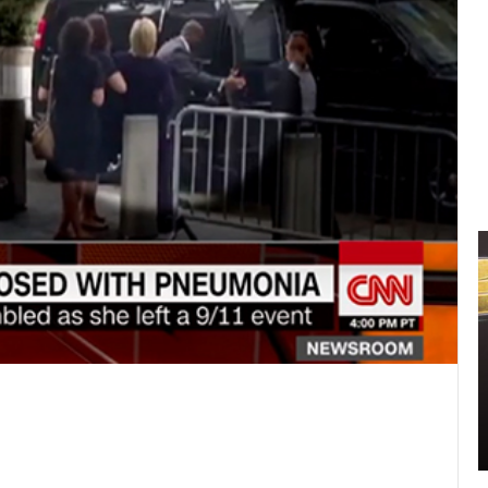
신
민
아
구
찌
파
격
2021.11.11 15:14:00
시
신민아 구찌 파격 시스루 원피스 화보 ‘우리
스
영 중
들의 블루스’ 촬영 중
루
원