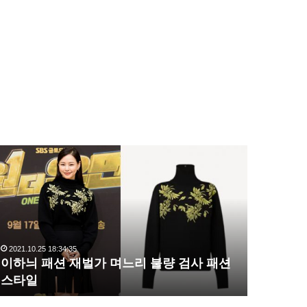
이
복
하
수
늬
해
패
라
션
김
재
사
벌
랑
2021.10.25 18:34:35
2020.10.03 1
가
,
이하늬 패션 재벌가 며느리 불량 검사 패션
복수해라 
며
완
스타일
압도
느
벽
리
한