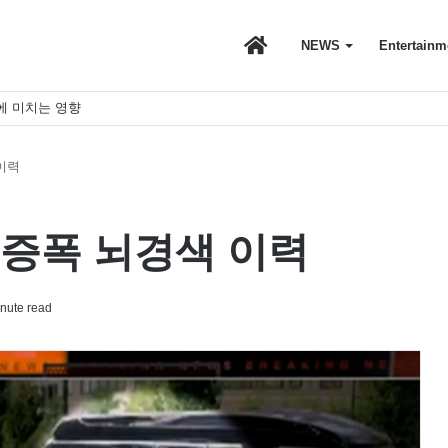
마
NEWS
Entertainm
에 미치는 영향
이
이력
스
 증폭 뇌경색 이력
nute read
토
리