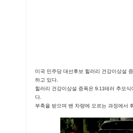
화
보
촬
영
중
미국 민주당 대선후보 힐러리 건강이상설 증
하고 있다.
힐러리 건강이상설 증폭은 9.11테러 추모
다.
부축을 받으며 밴 차량에 오르는 과정에서 