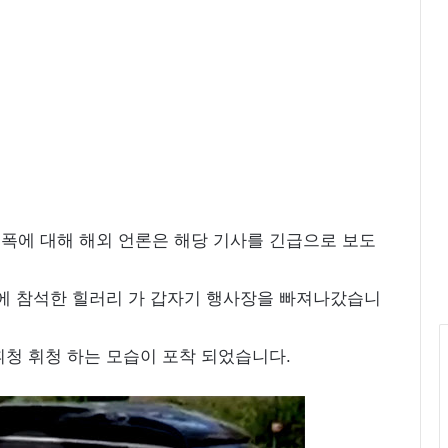
피
스
화
보
‘
우
리
들
의
블
루
스
폭에 대해 해외 언론은 해당 기사를 긴급으로 보도
’
촬
식에 참석한 힐러리 가 갑자기 행사장을 빠져나갔습니
영
중
휘청 휘청 하는 모습이 포착 되었습니다.