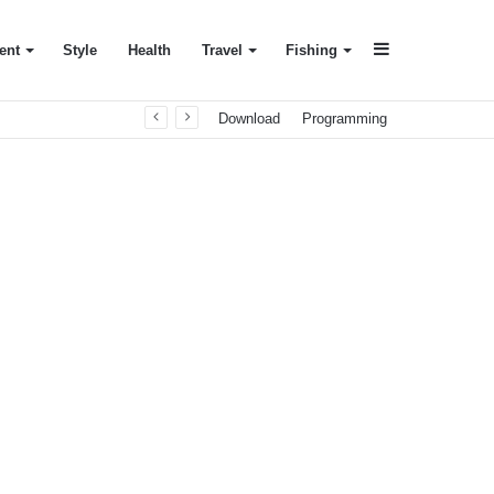
Sidebar
ent
Style
Health
Travel
Fishing
Download
Programming