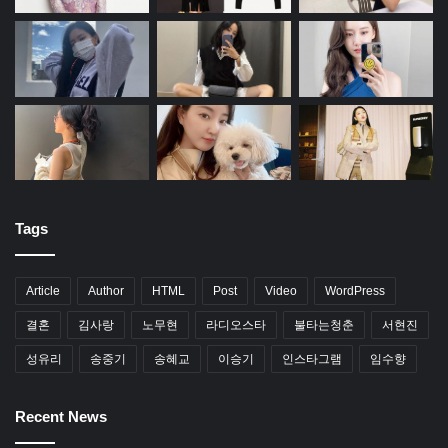
Tags
Article
Author
HTML
Post
Video
WordPress
결혼
김사랑
노무현
라디오스타
불타는청춘
서현진
성유리
송중기
송혜교
이승기
인스타그램
임수향
Recent News