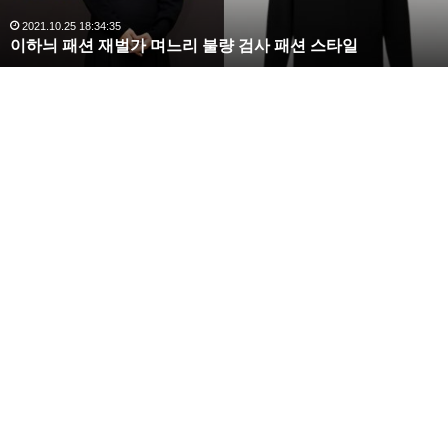
,
완
2020.10.03 10:59:30
복수해라 김사랑, 완벽한 S라인 몸매 시선 압도
벽
한
S
라
인
몸
매
시
선
압
도