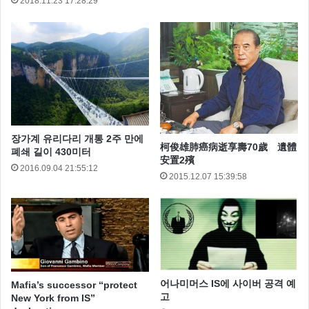
2018.11.23 17:28:29
장가계 유리다리 개통 2주 만에
柯俊雄肺癌病逝享壽70歲 遺體
폐쇄 길이 430미터
安置2殯
2016.09.04 21:55:12
2015.12.07 15:39:58
어나미머스 IS에 사이버 공격 예
Mafia’s successor “protect
고
New York from IS”