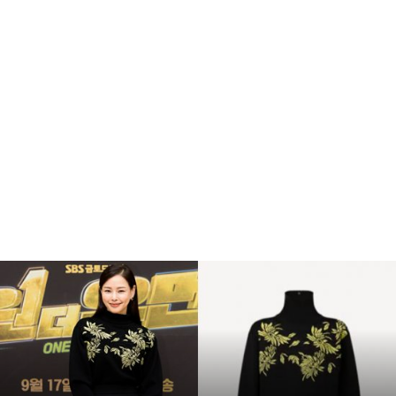
복
수
해
라
김
사
랑