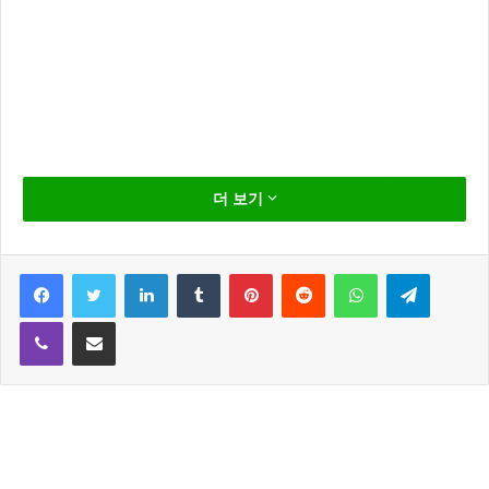
‘Powerball California 1 and the like winner is $ 1.5
더 보기
billion’
The first one like winner of the US Powerball that night
Facebook
Twitter
LinkedIn
Tumblr
Pinterest
Reddit
WhatsApp
Telegram
was announced at 11 of the 13 came out, lottery office
of California revealed through the official Twitter.
Viber
Share via Email