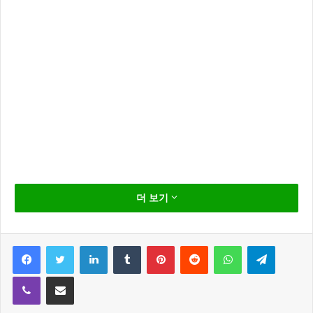
大中国电影产业报告“国家行为”柯俊雄离开了人世，70
더 보기
岁的日记朝中社7天。
通讯据说已经离开肺癌的世界末的前一天晚上的娱乐凤
Facebook
Twitter
LinkedIn
Tumblr
Pinterest
Reddit
WhatsApp
Telegram
凰社援引柯俊雄的公告。
Viber
Share via Email
凤凰娱乐表示，稍后将宣布参加葬礼的日程柯俊雄与死