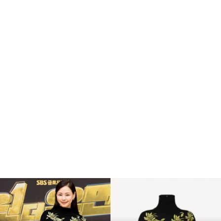
복
수
해
라