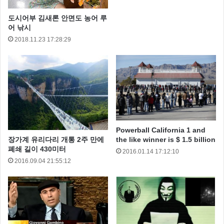
도시어부 김새론 안면도 농어 루
어 낚시
2018.11.23 17:28:29
柯俊雄几乎他参加的运动建议保护膜去年10月27日为国
Powerball California 1 and
家一级文物被人记住更深层次看相当不适。
장가계 유리다리 개통 2주 만에
the like winner is $ 1.5 billion
폐쇄 길이 430미터
2016.01.14 17:12:10
克尔jwinsyung两个月重症监护室住院三天，病情恶化
2016.09.04 21:55:12
后，它也代表了改善的迹象已经闭上了眼睛终于没有赢
得疾病。