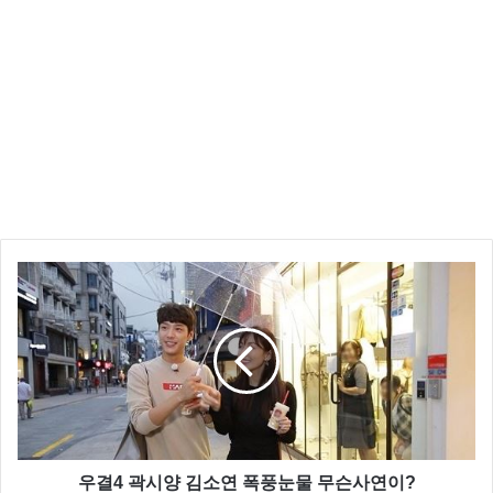
柯俊雄是根据2004年全国普及，选举竞选立法选举委员
的第六届全国党候选人说，议会生活。
对于万年积极对着那jwinsyung大的突面“风水世家，”廉
政英雄生病肺癌，去年出现了像谁开始这个传言转动。
우결4 곽시양 김소연 폭풍눈물 무슨사연이?