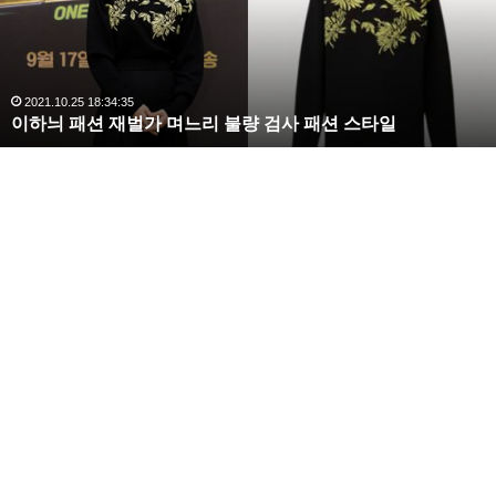
김
사
랑
,
완
2020.10.03 10:59:30
복수해라 김사랑, 완벽한 S라인 몸매 시선 압도
벽
한
S
라
인
몸
매
시
선
압
도