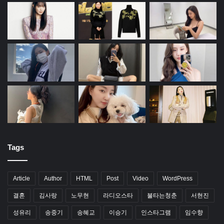
Tags
Article
Author
HTML
Post
Video
WordPress
결혼
김사랑
노무현
라디오스타
불타는청춘
서현진
성유리
송중기
송혜교
이승기
인스타그램
임수향