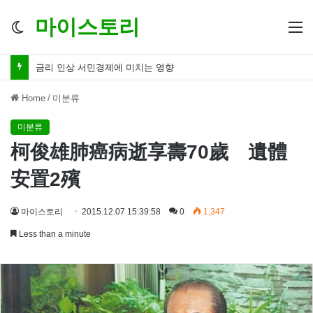
마이스토리
Switch
M
skin
금리 인하 서민경제 파장 ‘숨겨진 영향력’
Home
/
미분류
미분류
柯俊雄肺癌病逝享壽70歲 遺體
安置2殯
마이스토리
2015.12.07 15:39:58
0
1,347
Less than a minute