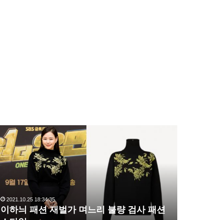
이
복
하
수
늬
해
패
라
션
김
재
사
벌
랑
2021.10.25 18:34:35
2020.10.03 1
가
,
이하늬 패션 재벌가 며느리 불량 검사 패션
복수해라 
며
완