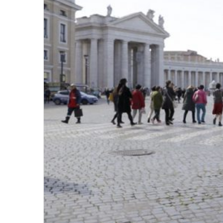
윤
아
근
황
인
스
타
여
2020.09.12 15:45:04
신