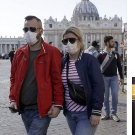
신
민
아
구
찌
파
격
2021.11.11 15:14:00
시
신민아 구찌 파격 시스루 원피스 화보 ‘우리
스