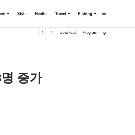
Sidebar
ent
Style
Health
Travel
Fishing
Download
Programming
3명 증가