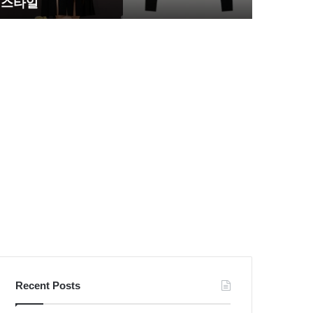
스타일
압도
느
벽
리
한
불
S
량
라
검
인
사
몸
패
매
션
시
스
선
타
압
일
도
Recent Posts