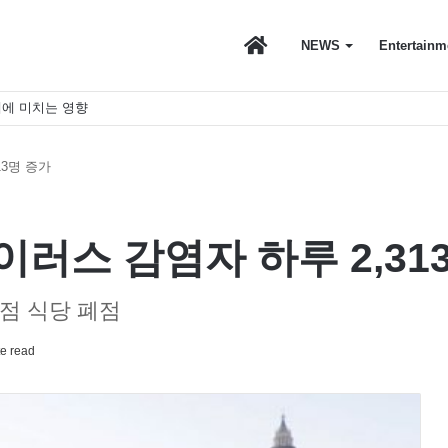
마
NEWS
Entertainm
에 미치는 영향
이
13명 증가
스
러스 감염자 하루 2,31
점 식당 폐점
토
e read
리