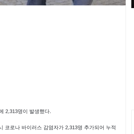
영 중
들의 블루스’ 촬영 중
루
원
피
스
화
보
‘
우
리
들
의
블
루
스
’
촬
영
중
2,313명이 발생했다.
시 코로나 바이러스 감염자가 2,313명 추가되어 누적