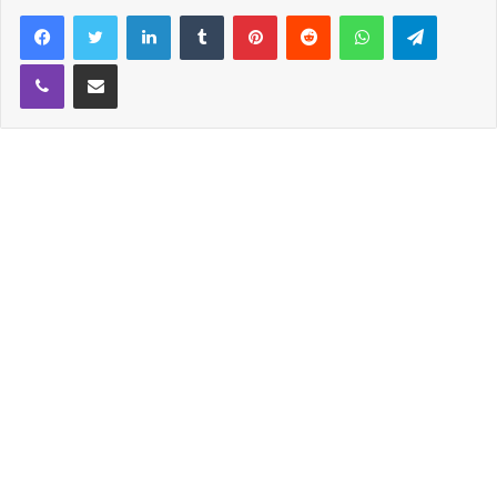
단속에 걸려 면허 정지 처분을 받았는데요
Facebook
Twitter
LinkedIn
Tumblr
Pinterest
Reddit
WhatsApp
Telegram
Viber
Share via Email
9일 밤 일정을 마친 후 숙소 옆 식당에서 동료와 술자리
를 가진 안재욱은 숙소에서 잠을 자고 10일 오전 운전대
를 잡았다 음주단속에 걸리고 말았습니다.