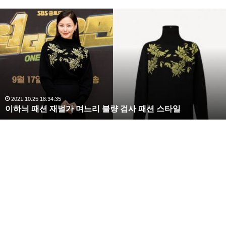
복
수
해
라
김
사
랑
,
완
2020.10.03 10:59:30
복수해라 김사랑, 완벽한 S라인 몸매 시선 압도
벽
한
S
라
인
몸
매
시
선
압
도