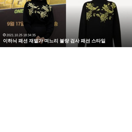
라
김
사
랑
,
완
2020.10.03 10:59:30
복수해라 김사랑, 완벽한 S라인 몸매 시선 압도
벽
한
S
라
인
몸
매
시
선
압
도