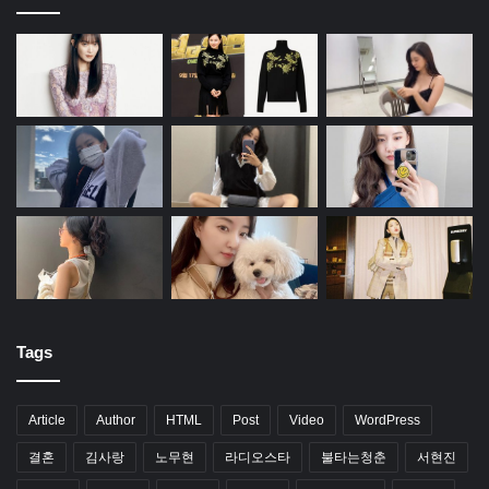
Tags
Article
Author
HTML
Post
Video
WordPress
결혼
김사랑
노무현
라디오스타
불타는청춘
서현진