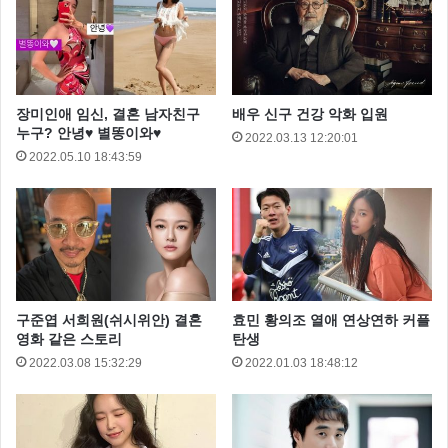
김원봉
이몽
이영애
장미인애 임신, 결혼 남자친구
배우 신구 건강 악화 입원
누구? 안녕♥ 별똥이와♥
2022.03.13 12:20:01
2022.05.10 18:43:59
구준엽 서희원(쉬시위안) 결혼
효민 황의조 열애 연상연하 커플
영화 같은 스토리
탄생
2022.03.08 15:32:29
2022.01.03 18:48:12