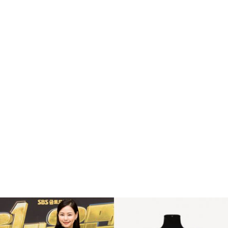
복
수
해