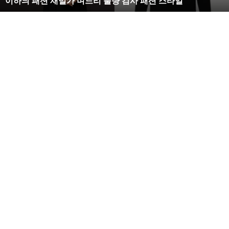
복수해라 김사랑, 완벽한 S라인 몸매 시선 압도
벽
한
S
라
인
몸
매
시
선
압
도