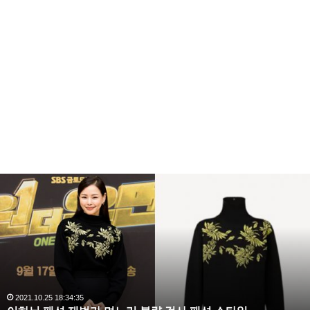
복
수
해
라
김
사
랑
,
완
2020.10.03 10:59:30