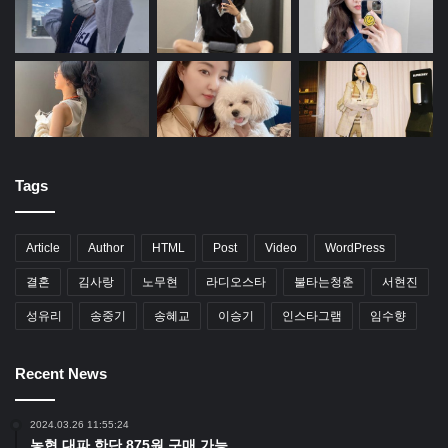
Tags
Article
Author
HTML
Post
Video
WordPress
결혼
김사랑
노무현
라디오스타
불타는청춘
서현진
성유리
송중기
송혜교
이승기
인스타그램
임수향
Recent News
2024.03.26 11:55:24
농협 대파 한단 875원 구매 가능