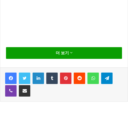
핸드폰 문자 이제 음성으로
더 보기
보낸다.
Facebook
Twitter
LinkedIn
Tumblr
Pinterest
Reddit
WhatsApp
Telegram
Viber
Share via Email
그동안 핸드폰 문자는 젊은이들의 전유물이었다.
사실 연세가 있으신 분 들이 문자를 보내기는 여간 번거로운 일
이아니다. 커다란 손가락으로 안경을 머리위에 걸치고 하나 하