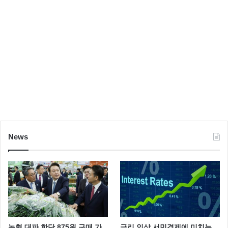
News
농협 대파 한단 875원 구매 가
금리 인상 서민경제에 미치는