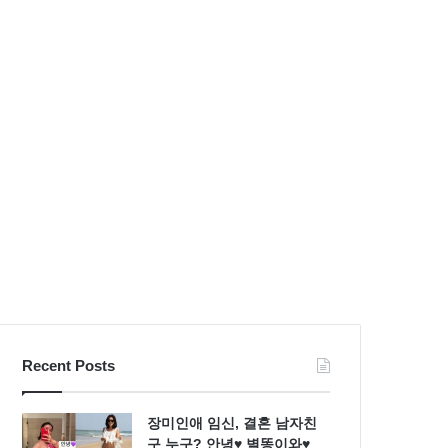
불
S
량
라
검
인
사
몸
패
매
션
시
스
선
타
압
일
도
Recent Posts
장미인애 임신, 결혼 남자친
구 누구? 안녕♥ 별똥이와♥