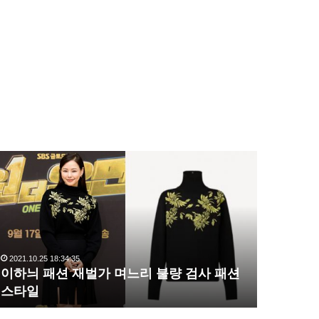
이
복
하
수
늬
해
패
라
션
김
재
사
벌
랑
2021.10.25 18:34:35
2020.10.03 1
가
,
이하늬 패션 재벌가 며느리 불량 검사 패션
복수해라 
며
완
스타일
압도
느
벽
리
한