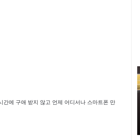
신
민
아
구
찌
시간에 구애 받지 않고 언제 어디서나 스마트폰 만
파
격
2021.11.11 15:14:00
시
신민아 구찌 파격 시스루 원피스 화보 ‘우리
스
영 중
들의 블루스’ 촬영 중
루
원