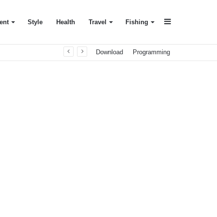
Sidebar
ent
Style
Health
Travel
Fishing
Download
Programming