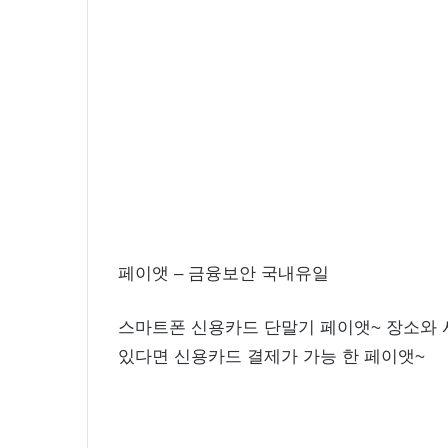
윤
아
근
페이앳 – 금융보안 국내유일
황
인
스마트폰 신용카드 단말기 페이앳~ 장소와 
스
타
있다면 신용카드 결제가 가능 한 페이앳~
여
2020.09.12 15:45:04
신
윤아 근황 인스타 여신 미모 화보 촬
미
모