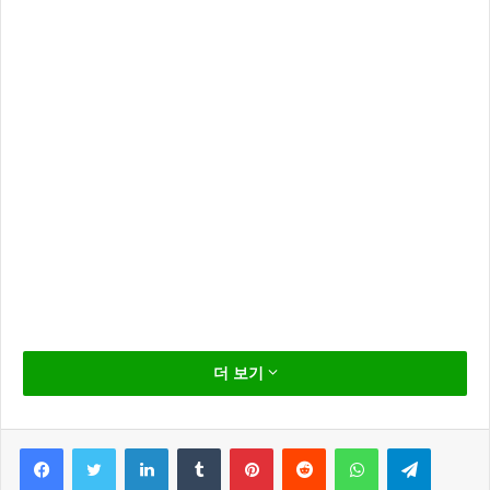
Mageno 에서 다음과 같은 메세지 출력시 해결 방법 입
더 보기
니다.
The server is temporarily unable to service your
Facebook
Twitter
LinkedIn
Tumblr
Pinterest
Reddit
WhatsApp
Telegram
request due to maintenance downtime or capacity