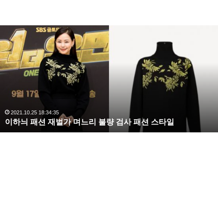
복
수
해
라
김
사
랑
,
완
2020.10.03 10:59:30
복수해라 김사랑, 완벽한 S라인 몸매 시선 압도
벽
한
S
라
인
몸
매
시
선
압