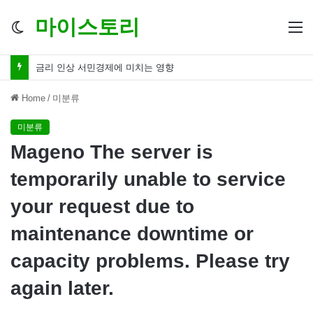
마이스토리
Switch
M
skin
금리 인하 서민경제 파장 ‘숨겨진 영향력’
Home
/
미분류
미분류
Mageno The server is
temporarily unable to service
your request due to
maintenance downtime or
capacity problems. Please try
again later.