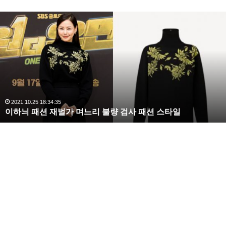
이
하
늬
패
션
재
벌
가
며
2021.10.25 18:34:35
이하늬 패션 재벌가 며느리 불량 검사 패션 스타일
느
리
불
량
검
사
패
션
스
타
일