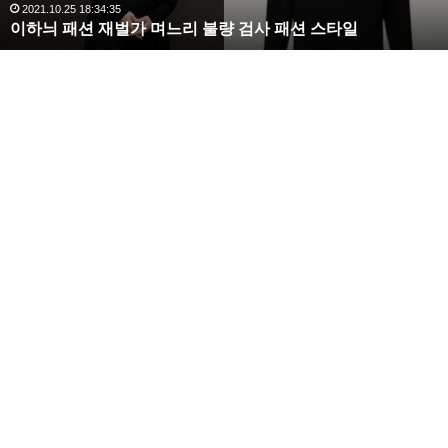
완
2020.10.03 10:59:30
복수해라 김사랑, 완벽한 S라인 몸매 시선 압도
벽
한
S
라
인
몸
매
시
선
압
도