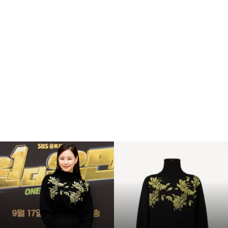
복
수
해
라
김
사
랑
,