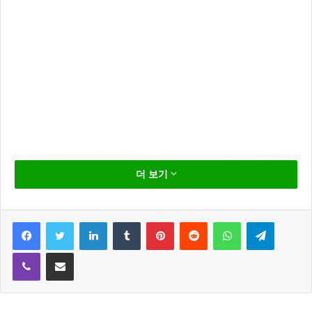
더 보기
Facebook
Twitter
LinkedIn
Tumblr
Pinterest
Reddit
WhatsApp
Telegram
Viber
Share via Email