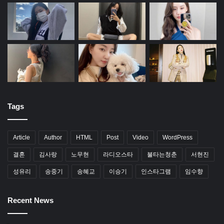
Tags
Article
Author
HTML
Post
Video
WordPress
결혼
김사랑
노무현
라디오스타
불타는청춘
서현진
성유리
송중기
송혜교
이승기
인스타그램
임수향
Recent News