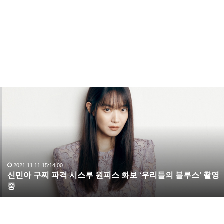
신
민
아
구
찌
파
격
시
2021.11.11 15:14:00
신민아 구찌 파격 시스루 원피스 화보 ‘우리들의 블루스’ 촬영
스
중
루
원
피
스