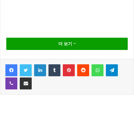
이승기 2월 1일 입대
더 보기
이승기가 오는 2월 1일 입대 한다는 소식이 전해졌다.
이승기는 육군 현역병으로 입대 하게 된다.
Facebook
Twitter
LinkedIn
Tumblr
Pinterest
Reddit
WhatsApp
Telegram
Viber
Share via Email