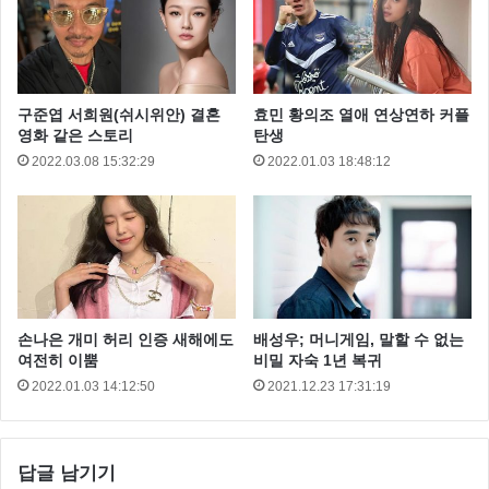
구준엽 서희원(쉬시위안) 결혼
효민 황의조 열애 연상연하 커플
영화 같은 스토리
탄생
2022.03.08 15:32:29
2022.01.03 18:48:12
손나은 개미 허리 인증 새해에도
배성우; 머니게임, 말할 수 없는
여전히 이뿜
비밀 자숙 1년 복귀
나 군대간다 가사
이승기
이승기군입대
2022.01.03 14:12:50
2021.12.23 17:31:19
답글 남기기