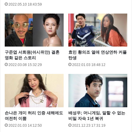
2022.05.10 18:43:59
구준엽 서희원(쉬시위안) 결혼
효민 황의조 열애 연상연하 커플
영화 같은 스토리
탄생
2022.03.08 15:32:29
2022.01.03 18:48:12
걸그룹이 디지털 송 세일즈 차트에서 2위에 오른 것은
2005년 미국 유명 걸그룹 푸시캣 돌스의 ‘Don’t Cha’ 와
2007년 미국의 대표적 컨트리 밴드 더 칙스의 ‘Not
Ready to Make Nice’ 이후 처음이다.
푸시캣 돌스 는 블랙핑크의 해당 기록을 언급한 공식 트
손나은 개미 허리 인증 새해에도
배성우; 머니게임, 말할 수 없는
위터 계정에 리트윗을 하며 “Congrats girls!” 라고 쓰기
여전히 이뿜
비밀 자숙 1년 복귀
도 했다.
2022.01.03 14:12:50
2021.12.23 17:31:19