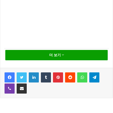
더 보기
Facebook
Twitter
LinkedIn
Tumblr
Pinterest
Reddit
WhatsApp
Telegram
블랙핑크, ‘How You Like
Viber
Share via Email
That’ 빌보드 hot 100, 33
위