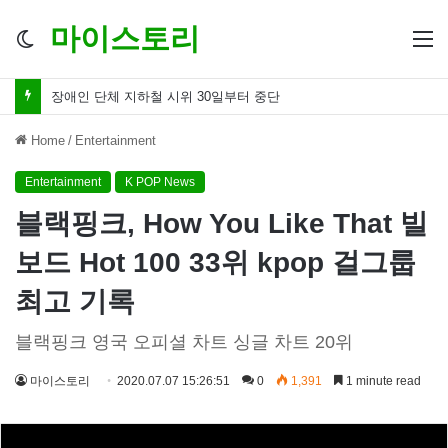
마이스토리
Switch
M
skin
허경영 성추행 논란 치료 한다며 온몸 더듬고 때려
Home
/
Entertainment
Entertainment
K POP News
블랙핑크, How You Like That 빌
보드 Hot 100 33위 kpop 걸그룹
최고 기록
블랙핑크 영국 오피셜 차트 싱글 차트 20위
마이스토리
2020.07.07 15:26:51
0
1,391
1 minute read