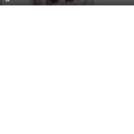
원
피
스
화
보
‘
우
리
들
의
How You Like That
블랙핑크
블
루
빌보드HOT 100
스
’
촬
영
중