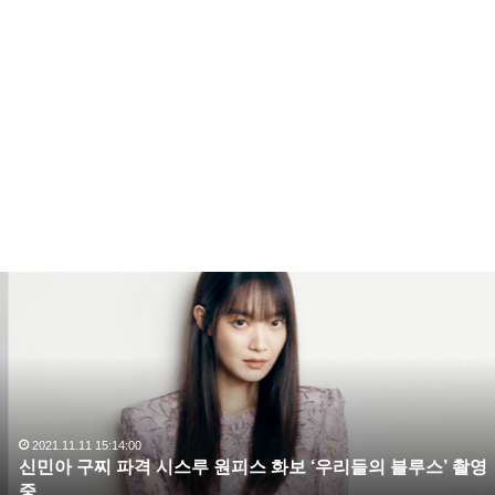
또한 How You Like That 는 빌도드와 함께 양대 팝 차트
로 손꼽히는 영국 오피셜 차트 싱글 차트에서도 20위에
오르며 K POP 걸그룹 단독 싱그로는 최고 기록을 세웠
다.
신
민
아
구
찌
파
격
시
2021.11.11 15:14:00
신민아 구찌 파격 시스루 원피스 화보 ‘우리들의 블루스’ 촬영
스
중
루