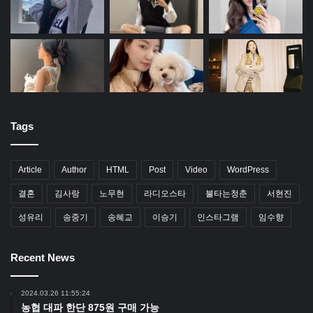
Tags
Article
Author
HTML
Post
Video
WordPress
결혼
김사랑
노무현
라디오스타
불타는청춘
서현진
성유리
송중기
송혜교
이승기
인스타그램
임수향
Recent News
2024.03.26 11:55:24
농협 대파 한단 875원 구매 가능