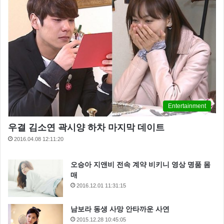
그러면서 “지지난달 에 빼먹어서 지난달에 빼먹어서 지
Entertainment
난달에 두 번을 해야 했다. 그게 또 이월이 돼서 이번달
에 두 번을 해야 하는데, 이번달 것도 안했다. 저는 마음
우결 김소연 곽시양 하차 마지막 데이트
이 급하다”며 자연스럽게 횟수를 2번으로 만들려고 하
2016.04.08 12:11:20
는데 ‘애로부부 찍냐’ 고 하면서 가버린다. 핑곗거리만
오승아 지앤비 전속 계약 비키니 영상 명품 몸
만들어준 것 같다”며 촬영 후 상황을 전했습니다.
매
2016.12.01 11:31:15
남보라 동생 사망 안타까운 사연
2015.12.28 10:45:05