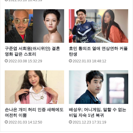
2022.05.10 18:43:59
허윤아 남편 이남용 속마음 호
소
구준엽 서희원(쉬시위안) 결혼
효민 황의조 열애 연상연하 커플
영화 같은 스토리
탄생
2022.03.08 15:32:29
2022.01.03 18:48:12
허윤아 남편은 “당신하고 하는 건 좋다. 그런데 명령하
지 마라” 라고 말했는데요
손나은 개미 허리 인증 새해에도
배성우; 머니게임, 말할 수 없는
여전히 이뿜
비밀 자숙 1년 복귀
2022.01.03 14:12:50
2021.12.23 17:31:19