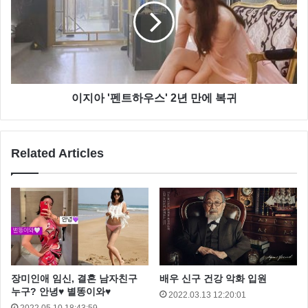
이지아 '펜트하우스' 2년 만에 복귀
그러면서 허윤아는 “29일 노력해서 한 번 하고 있다. 이
제 두번으로 늘리고 싶다. 신혼이면 눈만 마주쳐도 해야
하는데 아예 소식이 없었고. 임신 했을 때는 남편이 아
Related Articles
기에게 죄 짓는 거 같다고 못했다. 출산 후에는 조심해
야 한다고 하길래 한 달ㄹ에 한번 하게 됐고, 그게 굳어
졌다”고 고민을 털어놨습니다.
허윤아의 이야기 처럼 신혼이면 눈만 마주쳐도 해야 된
다 라는 말은 공감을 하는데요
장미인애 임신, 결혼 남자친구
배우 신구 건강 악화 입원
누구? 안녕♥ 별똥이와♥
2022.03.13 12:20:01
그런데 남편도 고민이 있었습니다.