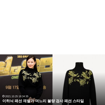
복
수
해
라
김
그러면서 샤워를 하고 나올 때 마다 중요부위를 건드린
사
랑
다며 자신이 갖고 있던 고민을 토로 했습니다.
,
완
2020.10.03 10:59:30
복수해라 김사랑, 완벽한 S라인 몸매 시선 압도
벽