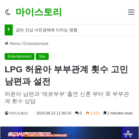
마이스토리
Switch
M
skin
금리 인하 서민경제 파장 ‘숨겨진 영향력’
Home
/
Entertainment
Entertainment
Star
LPG 허윤아 부부관계 횟수 고민
남편과 설전
허윤아 남편과 '애로부부' 출연 신혼 부터 쭉 부부관
계 횟수 상담
마이스토리
2020.09.22 11:00:16
0
1,021
2 minutes read