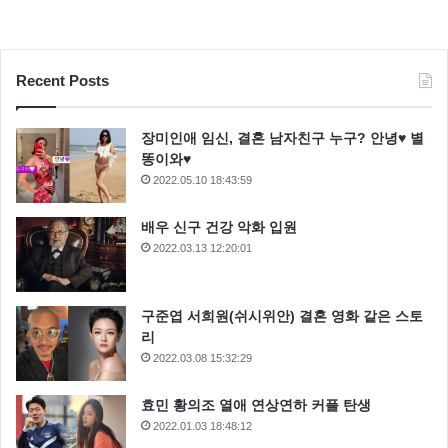
Recent Posts
장미인애 임신, 결혼 남자친구 누구? 안녕♥ 별
똥이와♥
2022.05.10 18:43:59
배우 신구 건강 악화 입원
2022.03.13 12:20:01
두 사람의 이야기에 MC 들은 남편 이남용의 손을 들어
줬는데요
구준엽 서희원(쉬시위안) 결혼 영화 같은 스토
리
3대 2로 이남용이 애로지원금을 받아 갔습니다.
2022.03.08 15:32:29
방송후 허윤아는 “거의 몰표나 다름없는 분위기더라”며
효민 황의조 열애 연상연하 커플 탄생
웃음을 보였는데요
2022.01.03 18:48:12