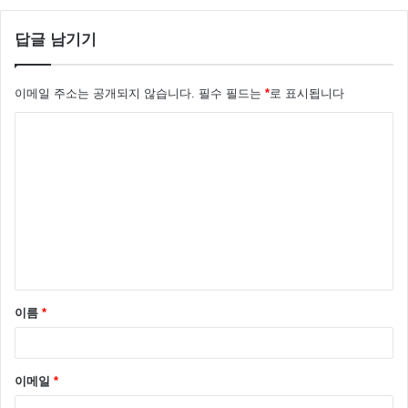
답글 남기기
이메일 주소는 공개되지 않습니다.
필수 필드는
*
로 표시됩니다
댓
글
*
그러면서 “내가 좀 리드를 하면 짐승처럼 할 수도 있는
데 ‘오빠는 바지만 내리고 있어’라고 하는 게 말이 되느
냐”며 “아내가 보통 집에서 홀딱 벗고 있다. 처음에는 잘
갖춰 입었는데 나중에는 속옷도 벗고 자유인이 됐다. 밤
이름
*
에만 보고 싶은 몸도 있을 텐데, 아내가 다 벗고 있으면
조금 매력이 떨어진다. 아내를 사랑하지만 성적 매력이
떨어진다”라고 말했습니다.
이메일
*