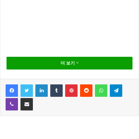
그룹 LPG 출신 허윤아 가 남편에 대한 강한 불만을 표
더 보기
출 했습니다.
지난 21일 허윤아 이남용 부부는 채널A ‘애로부부'(다시
Facebook
Twitter
LinkedIn
Tumblr
Pinterest
Reddit
WhatsApp
Telegram
뜨거워지고 싶은 애로부부)에 출연해 설전을 벌였습니
Viber
Share via Email
다.
이날 허윤아는 남편과의 부부관계에 대한 고민을 털어
놨는데요