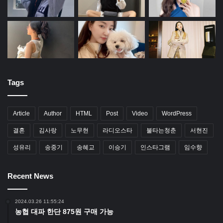
Tags
Article
Author
HTML
Post
Video
WordPress
결혼
김사랑
노무현
라디오스타
불타는청춘
서현진
성유리
송중기
송혜교
이승기
인스타그램
임수향
Recent News
2024.03.26 11:55:24
농협 대파 한단 875원 구매 가능