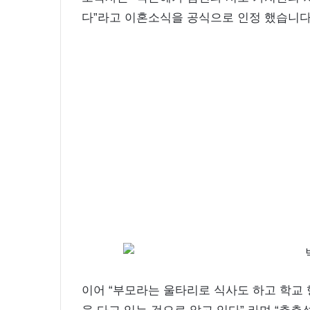
2020.09.12 15:45:04
신
윤아 근황 인스타 여신 미모 화보 촬
다”라고 이혼소식을 공식으로 인정 했습니다
미
모
화
보
촬
영
중
이어 “부모라는 울타리로 식사도 하고 학교