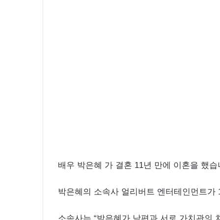
윤
아
근
배우 박은혜 가 결혼 11년 만에 이혼을 했습
황
인
박은혜의 소속사 얼리버트 엔터테인먼트가 1
스
타
여
소속사는 “박은혜가 남편과 서로 가치관의 차