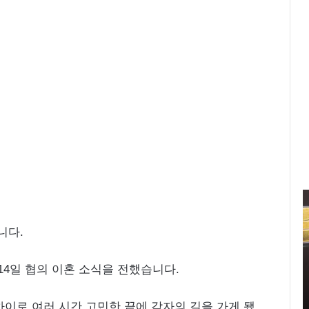
신
민
아
니다.
구
찌
4일 협의 이혼 소식을 전했습니다.
파
격
2021.11.11 15:14:00
시
이로 여러 시간 고민한 끝에 각자의 길을 가게 됐
신민아 구찌 파격 시스루 원피스 화보 ‘우리