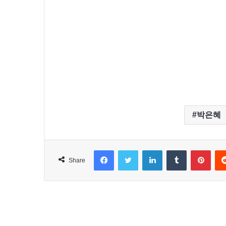
박은혜
Facebook
Twitter
LinkedIn
Tumblr
Pinterest
Share