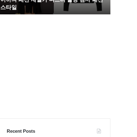
며
완
스타일
압도
느
벽
리
한
불
S
량
라
검
인
사
몸
패
매
션
시
스
선
타
압
일
도
Recent Posts