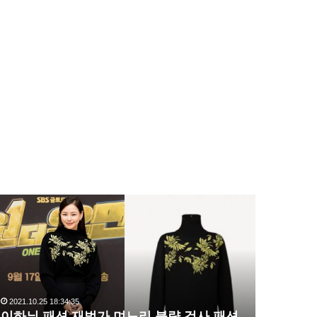
이
복
하
수
늬
해
패
라
션
김
재
사
벌
랑
2021.10.25 18:34:35
2020.10.03 1
가
,
이하늬 패션 재벌가 며느리 불량 검사 패션
복수해라 