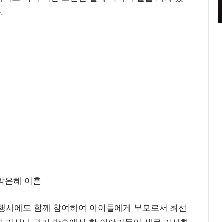
스
영 중
들의 블루스’ 촬영 중
.
루
원
피
스
화
보
‘
우
리
들
의
블
루
스
’
촬
영
중
 행사에도 함께 참여하여 아이들에게 부모로서 최선