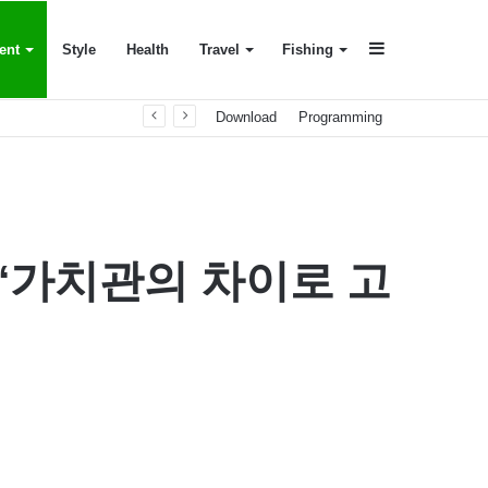
Sidebar
ent
Style
Health
Travel
Fishing
Download
Programming
 ‘가치관의 차이로 고