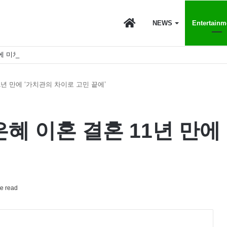
마
NEWS
Entertainm
에 미치는 영향
이
1년 만에 ‘가치관의 차이로 고민 끝에’
스
은혜 이혼 결혼 11년 만에
토
e read
리