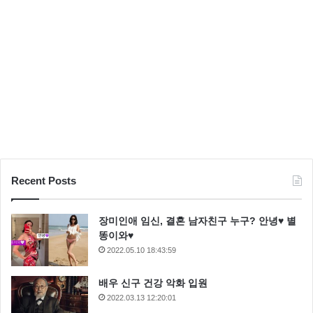
’
촬
이기찬은 ‘센스8’에 출연하기 위해 레슨이란 레슨은 다
영
중
받았다고 고백했는데요 밑 바닥부터 차근차근 올라가
오디션을 본 과정을 공개하자 모두의 박수를 받기도 했
습니다.
이기찬의 이야기를 듣고 있던 김구라는 “내년에 터질 것
같다” 라고 이기찬을 극찬하기도 했습니다.
Recent Posts
장미인애 임신, 결혼 남자친구 누구? 안녕♥ 별
라디오스타 수주 ‘어마 어마한 금발 비용’
똥이와♥
2022.05.10 18:43:59
10세에 미국으로 이민을 가서 미국에서 모델로 활동 하
고 있는 한국계 미국인 ‘수주’가 라디오스타에 출연 합
배우 신구 건강 악화 입원
니다.
2022.03.13 12:20:01