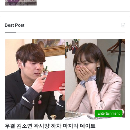
‘수주’는 모델로 데뷔 하면서 2년 만에 세계 4대 컬렉션
인 뉴욕, 파리, 런던, 밀라노 런웨이를 휩쓴 세계적인 톱
Best Post
모델인데요
‘수주’는 머리카락을 금발로 변신 하면서 해외에서 더
많은 주목을 받기 시작 했다고 해요
수주는 “몸매 관리보다 열심히 한다”라며 금발에 대한
각별한 애정을 들어내며 한 달에 한번 염식을 하고 두피
관리에 많은 신경을 쓰고 있다고 공개 했습니다.
그런데 ‘수주’는 자신의 금발을 담당하는 ‘컬러리스트’가
미국에 있다고 말해 모두를 놀라게 했는데요 머리카락
Entertainment
만 담당하는 디자이너를 두고 있다는 이야기인데요 처
음 금발을 했을 때 당시 비용이 거의 한 달 집세에 맞먹
우결 김소연 곽시양 하차 마지막 데이트