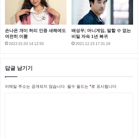
희트곡을 내면서 승승장구를 했죠
2008년 공익근무요원으로 입대를 하고 군복무를 마치
손나은 개미 허리 인증 새해에도
배성우; 머니게임, 말할 수 없는
면서 ‘불후의명곡’과 ‘퍼펙트싱어’ 등에 출연하며 가수로
여전히 이뿜
비밀 자숙 1년 복귀
다시 복귀를 하는 듯 했는데요
2022.01.03 14:12:50
2021.12.23 17:31:19
그런데 2014년 돌연 ‘연기에 몰두’ 하겠다며 배우로 전
향을 하게 되는데요 이후 TV조선 ‘불꽃속으로’ 에서 최
답글 남기기
수종과 호흡을 맞추더니 갑자기 미드 ‘센스8’에 출연하
며 모두를 놀라게 했습니다.
이메일 주소는 공개되지 않습니다.
필수 필드는
*
로 표시됩니다
댓
글
*