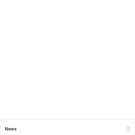
얼마전 종영한 ‘검법남녀’ 에서 국립과학수사연구원 약
독물과 연구원 ‘스텔라 황’으로 출연해 유창한 영어 발
음을 선보이기도 했습니다.
News