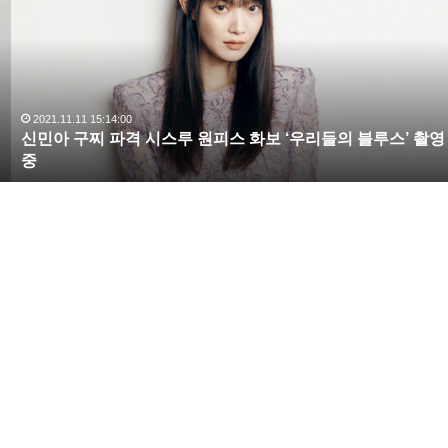
는 눈빛을 보였는데요 그 이유를 듣고는 웃음을 참지 못
아
했다고 합니다.
구
찌
파
격
시
2021.11.11 15:14:00
신민아 구찌 파격 시스루 원피스 화보 ‘우리들의 블루스’ 촬영
스
중
루
원
피
스
화
보
‘
우
리
들
의
블
루
스