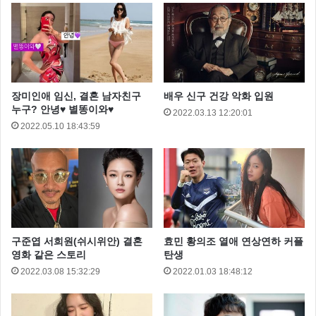
던 ‘이지훈’과 라이벌을 플레이를 하며 인기를 얻은 가
수이자 배우 인데요
장미인애 임신, 결혼 남자친구
배우 신구 건강 악화 입원
누구? 안녕♥ 별똥이와♥
2022.03.13 12:20:01
2022.05.10 18:43:59
구준엽 서희원(쉬시위안) 결혼
효민 황의조 열애 연상연하 커플
영화 같은 스토리
탄생
2022.03.08 15:32:29
2022.01.03 18:48:12
90년대 후반 ‘또 한번의 사랑은 가고’, ‘감기’, ‘미인’ 등의