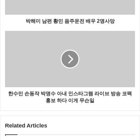
박해미 남편 황민 음주운전 배우 2명사망
한수민 손동작 박명수 아내 인스타그램 라이브 방송 코팩
홍보 하다 이게 무슨일
라디오스타 이기찬 ‘내년에 터질 것 같다’
고등학교 3학년이던 1996년 ‘mbc 표준 FM 별이 빛나는
Related Articles
밤에’ 에서 주최한 가족마을 뽐내기 대회에서 대상을 차
지하며 가수로 데뷔 한 이기찬은 당시 고등학생 가수 였