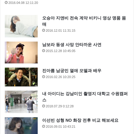
는 금액임을 밝혀 모두를 놀라게 했습니다.
2016.04.08 12:11:20
오승아 지앤비 전속 계약 비키니 영상 명품 몸
매
2016.12.01 11:31:15
남보라 동생 사망 안타까운 사연
2015.12.28 10:45:05
진아름 남궁민 열애 모델과 배우
2016.02.26 10:20:25
내 아이디는 강남미인 촬영지 대학교 수원캠퍼
스
2018.07.29 0:12:28
미국에서 한 달 집세라며 상당할 것 같은데요 한 달 집
세에 해당하는 금발 비용 이라는 말에 또 악성 댓글이
이선빈 성형 NO 화장 전후 비교 해보세요
달리지 않을까 살짝 걱정도 됩니다.
2016.09.01 10:43:21