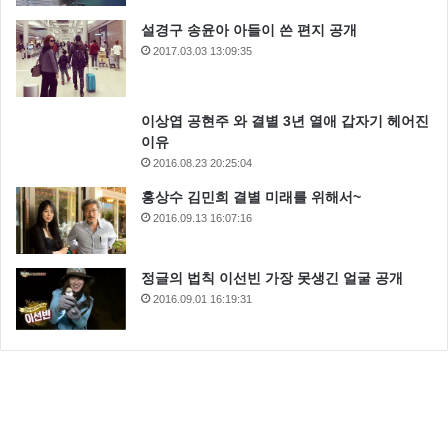
설경구 송윤아 아들이 쓴 편지 공개
이날 ‘수주’는 세계적인 모델 ‘바바라 팔빈’의 첫 인상이
2017.03.03 13:09:35
나빠서 GD 에게 뒷담화를 했던 사연을 공개 하기도 한
다고 하는데요 ‘수주’가 말하는 모델계의 뒷 이야기 과
연 이떤 이야기 보따리를 풀어 놓을지 궁금해지네요
이상엽 공현주 와 결별 3년 열애 갑자기 헤어진
이유
2016.08.23 20:25:04
라디오스타 스테파니 리
홍상수 김민희 결별 미래를 위해서~
스테파니 리는 재미교포 출신 모델 겸 배우 이죠 한국
2016.09.13 16:07:16
국적인 부모님이 미국에서 ‘스테파니리’ 를 낳았고 한국
과 미국의 이중 국적을 가지고 있는 분이죠
정글의 법칙 이선빈 가장 못생긴 얼굴 공개
2016.09.01 16:19:31
미국에서 태어났지만 강원도에서 초등학교를 다녔는데
요 4학년때 미국으로 건너가 미국에서 자랐습니다. 그
래서 일까요 유창한 영어 발음은 현지인을 능가 하는 듯
한데요