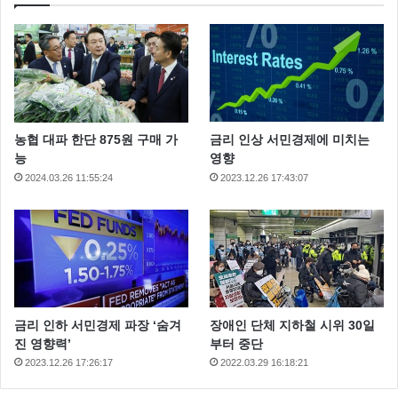
스테파니리 는 2012년 ‘뉴트로지나’ 모델로 발탁 되면서
특유의 ‘뉴~트로지나’ 발음으로 대중들에게 눈도장을
제대로 찍었죠
라디오스타에서 스테파니 리 는 시작부터 털털함을 과
농협 대파 한단 875원 구매 가
금리 인상 서민경제에 미치는
시하며 버터향 물씬 풍기는 ‘뉴트로지나’ 발음으로 큰
능
영향
웃음을 선사할 예정 입니다.
2024.03.26 11:55:24
2023.12.26 17:43:07
이날 스테파니 리는 모델이 되기 위해 무작정 찾아간 회
사에서 세계적인 톱모델 ‘타이라 뱅크스’에게 캐스팅 됐
던 사연을 공개 한다고 하는데요 그 동안 숨겨둔 비하인
드 에피소트를 대량 방출해 스튜디오를 웃음 바다로 만
들기도 한다고 해요
금리 인하 서민경제 파장 ‘숨겨
장애인 단체 지하철 시위 30일
진 영향력’
부터 중단
2023.12.26 17:26:17
2022.03.29 16:18:21