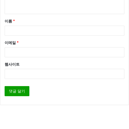
이름
*
이메일
*
웹사이트
오늘 방송되는 라디오스타에서는 ‘센스8’ 에서의 뒤이야
기를 많이 많이 전할 것으로 보이는데요
이기찬은 미국에서 드라마 시사회를 마치고 차를 빌려
배두나와 함께 여행을 한 사실을 공개 했는데요