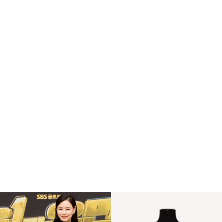
복
수
해