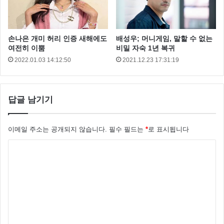
손나은 개미 허리 인증 새해에도
배성우; 머니게임, 말할 수 없는
여전히 이뿜
비밀 자숙 1년 복귀
2022.01.03 14:12:50
2021.12.23 17:31:19
답글 남기기
이날 동현배는 “천우희와 함께 영화를 찍었다. 어느 날
이메일 주소는 공개되지 않습니다.
필수 필드는
*
로 표시됩니다
빅뱅 콘서트를 보고 싶다고 해서 내가 도와준 적도 있
댓
다”라고 운을 띄었습니다.
글
*