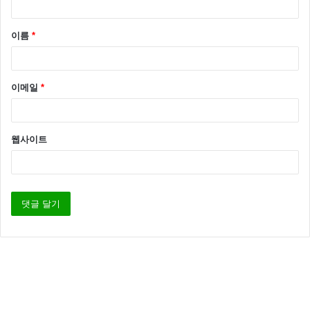
이름
*
이메일
*
웹사이트
이어 “빅뱅 콘서트에서 우희와 함께 사진을 찍었는데 그
사진을 우희가 인스타그램에 올렸다. 사진을 본 저희 엄
마가 ‘빨리 천우희를 잡아라’라고 했다”면서 “우희는 친
한 동생이자 존경하는 선배다. 나에게 마음을 연다면 진
지하게 생각해보겠다”라고 말하게도 했습니다.