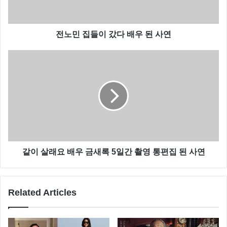
전노민 집들이 갔다 배우 된 사연
같이 살래요 배우 금새록 5일간 촬영 통편집 된 사연
Related Articles
동현배는 최근 방송된 MBC 에브리원 ‘비디오스타’에 출
연해 “천우희와 사귈 가능성은 50%”라고 언급했는데요