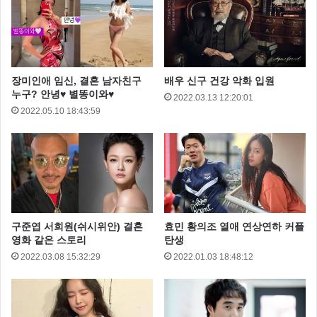
장미인애 임신, 결혼 남자친구
배우 신구 건강 악화 입원
누구? 안녕♥ 별똥이와♥
2022.03.13 12:20:01
2022.05.10 18:43:59
구준엽 서희원(쉬시위안) 결혼
효민 황의조 열애 연상연하 커플
영화 같은 스토리
탄생
2022.03.08 15:32:29
2022.01.03 18:48:12