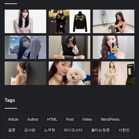
Tags
Article
Author
HTML
Post
Video
WordPress
결혼
김사랑
노무현
라디오스타
불타는청춘
서현진