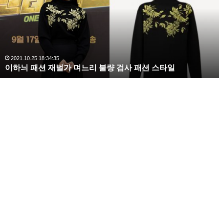
라
김
사
랑
,
완
2020.10.03 10:59:30
한편 승리의 천우희 호감 표현 후 천우희 팬들은 “우희
복수해라 김사랑, 완벽한 S라인 몸매 시선 압도
벽
한
는 건들지마라” 라는 반응을 보이고 있습니다.
S
라
인
몸
매
시
선
압
도