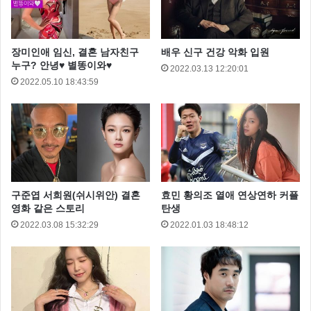
전노민은 “무명 시절이 10년 가까이 된다. 남들은 이 자
리까지 굉장히 쉽게 왔다고 하는데 안 해본 거 없이 다
장미인애 임신, 결혼 남자친구
배우 신구 건강 악화 입원
해봤다” 라고 말했습니다.
누구? 안녕♥ 별똥이와♥
2022.03.13 12:20:01
2022.05.10 18:43:59
구준엽 서희원(쉬시위안) 결혼
효민 황의조 열애 연상연하 커플
영화 같은 스토리
탄생
2022.03.08 15:32:29
2022.01.03 18:48:12
전노민은 성공할 수 있었던 이유 대해 “어떤 일이 닥쳐
도 걱정하지만 걱정하는 시간을 줄여보고자 했다. 걱정
만 하면 실패할 확률이 높기 때문에 고민하고 걱정하되