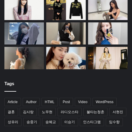
Tags
Article
Author
HTML
Post
Video
WordPress
결혼
김사랑
노무현
라디오스타
불타는청춘
서현진
성유리
송중기
송혜교
이승기
인스타그램
임수향