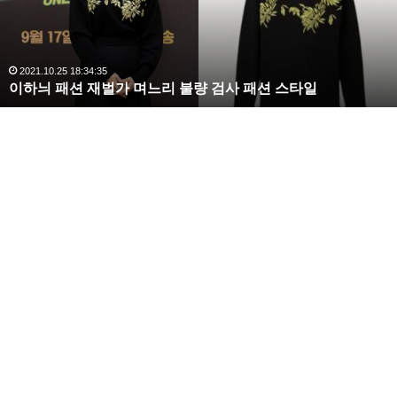
사
랑
,
완
2020.10.03 10:59:30
복수해라 김사랑, 완벽한 S라인 몸매 시선 압도
벽
한
S
라
인
몸
매
시
선
압
도