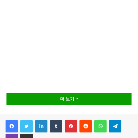
배우 전노민이 배우가 된 사연이 공개 되었습니다.
더 보기
16일 연예가중계 김생민의 베테랑에 배우 전노민이 출
연 했는데요
Facebook
Twitter
LinkedIn
Tumblr
Pinterest
Reddit
WhatsApp
Telegram
Viber
Share via Email
전노민은 지난주 종영한 황금빛내인생 에서 해성그룹