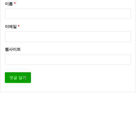
이름
*
이메일
*
웹사이트
전노민
전노민나이
전노민데뷔
전노민직장인