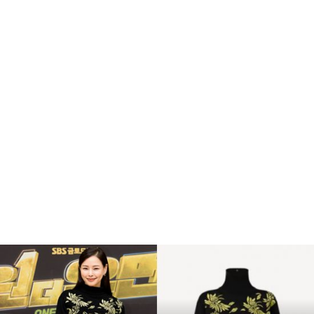
복
수
해
라
김