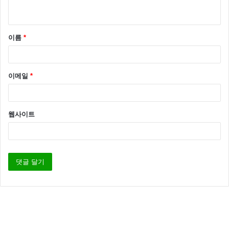
이어 선미는 “컴백을 준비하면서 4kg이 빠졌다. 이춤이
근력운동에 도움이 되는 춤이다”라고 말하기도 했습니
이름
*
다.
이메일
*
웹사이트
한편 선미는 지난 1월 26일 원더걸스 해체 후 JYP와 재
계약을 하지 않고 그해 2월 메이크어스엔터테인먼트와