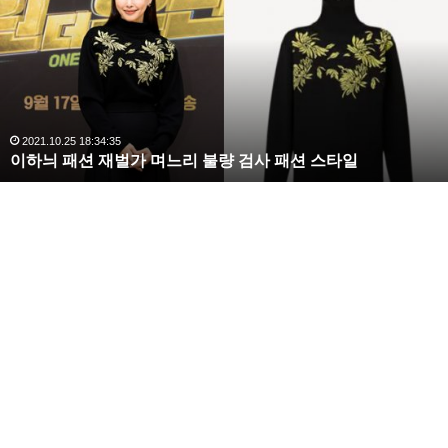
해
라
김
사
랑
,
완
2020.10.03 10:59:30
복수해라 김사랑, 완벽한 S라인 몸매 시선 압도
벽
한
S
라
인
몸
매
시
선
압
도
가시나
선미
선미가시나
선미나이
선미솔로컴백
원더걸스선미