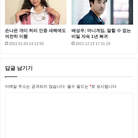
선미는 쇼케이스에서 “너무 오랜만에 대중을 만나는 것
이라서 떨린다” 라며 “이번 음악이 도전적이고 몽환적인
느낌이 있어서 떨린다. 빨리 12시가 왔으면 좋겠다” 라
손나은 개미 허리 인증 새해에도
배성우; 머니게임, 말할 수 없는
여전히 이뿜
비밀 자숙 1년 복귀
고 말했는데요 선미가 말한 12시는 음원 발표 시간 이었
2022.01.03 14:12:50
2021.12.23 17:31:19
어요
답글 남기기
이메일 주소는 공개되지 않습니다.
필수 필드는
*
로 표시됩니다
댓
글
*