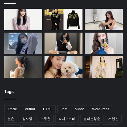
Tags
Article
Author
HTML
Post
Video
WordPress
결혼
김사랑
노무현
라디오스타
불타는청춘
서현진