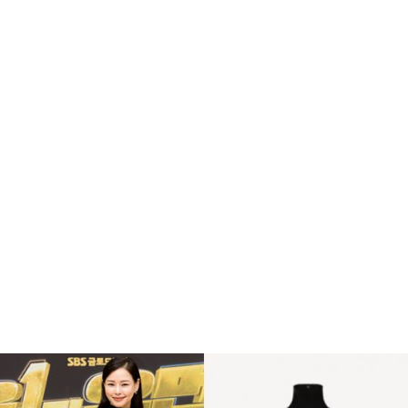
복
수
해