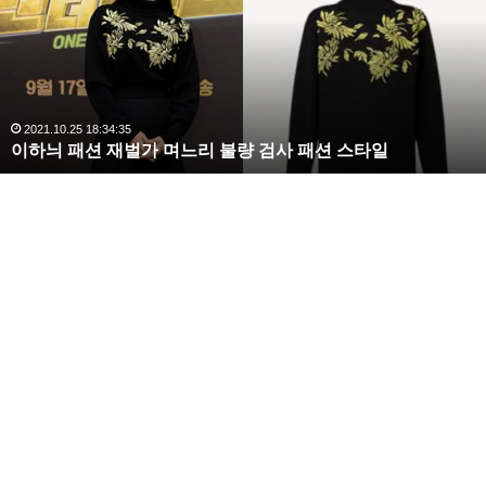
라
김
사
랑
,
완
2020.10.03 10:59:30
복수해라 김사랑, 완벽한 S라인 몸매 시선 압도
벽
한
S
라
인
몸
매
시
선
압
도