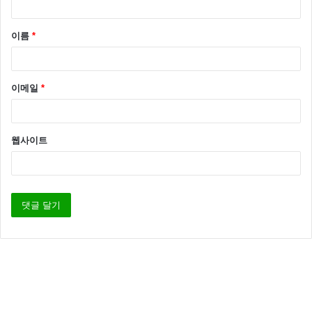
이름
*
이메일
*
디스패치
류준열 혜리 열애인정
웹사이트
류준열열애
열애인정
혜리열애