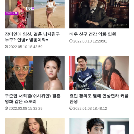
장미인애 임신, 결혼 남자친구
배우 신구 건강 악화 입원
누구? 안녕♥ 별똥이와♥
2022.03.13 12:20:01
또한 류준열은 지난 1월 16일 아무런 설명없이 한장의
2022.05.10 18:43:59
사진을 인스타그램을 통해 올렸는데요
바로 ‘응답하라1988’ 에서 류준열 혜리가 마주보고 누워
서로를 바라보는 사진이었습니다.
구준엽 서희원(쉬시위안) 결혼
효민 황의조 열애 연상연하 커플
영화 같은 스토리
탄생
2022.03.08 15:32:29
2022.01.03 18:48:12