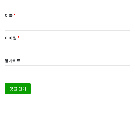
민경훈 캠핑 용품 적금 가입
이름
*
민경훈은 캠핑을 정말 좋아하는 것 같은데요 민경훈은
캠핑 용품을 사기 위해 적금까지 들었다고 합니다.
이메일
*
사실 브랜드 있는 캠핑용품들 가격이 장난이 아니죠..
웹사이트
민경훈 폭탄 발언
이 밖에도 민경훈은 버즈의 멤버로 남녀노소 가리지 않
고 큰 사랑을 받고 있는데요 팬들에게 큰 사랑을 받은
이유에 대해 설명하던 중 갑자기 폭탄 발언을 해 큰 웃
음을 주었다고 합니다.