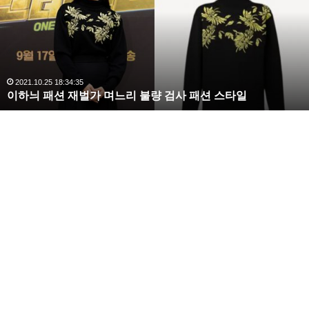
배우 동하가 데뷔 후 처음으로 라디오스타를 통해 예능
라
김
첫 도전을 합니다.
사
랑
동하는 드라마 ‘수상한 파트너’ 와 ‘김 과장’으로 주목받
,
완
2020.10.03 10:59:30
고 있는데요 동하는 JYP 연습생 출연이라고 라디오스
복수해라 김사랑, 완벽한 S라인 몸매 시선 압도
벽
타에서 고백했습니다.
한
S
라
인
몸
매
시
선
압
도