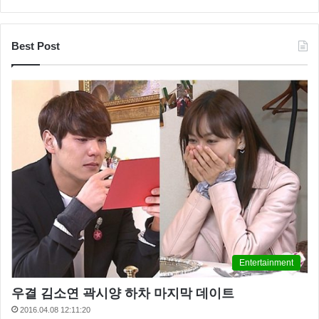
섬총사에서 김희선이 정용화에게 “바보 섬총사다. 김종
Best Post
민 능가하겠다”라고 말하자 정용화는 “그럼 저도 연예대
상 타는 거냐”라고 말하는 모습을 보면서 정용화 예능
타고났다는 생각도 했는데요
라디오스타에서는 또 어떤 모습을 보여줄지 기대가 됩
니다.
한편 꽃 미담들이 출연하는 라디오스타는 오는 밤 11시
MBC에서 본방 사수하실 수 있습니다.
Entertainment
우결 김소연 곽시양 하차 마지막 데이트
2016.04.08 12:11:20