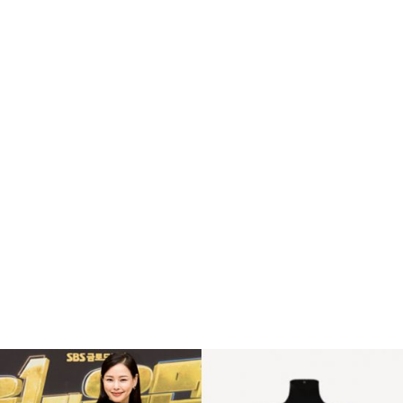
민경훈 폭탄 발언 도대체 멀까요..
복
수
라디오스타 동하 예능 첫 도전
해