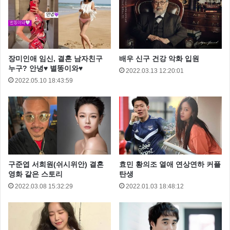
락처를 모른다고 전했습니다.
아는 형님을 멤버들이 사석에서도 정말 정말 친할 것 같
은데요 민경훈의 고백은 조금 충격이네요..
장미인애 임신, 결혼 남자친구
배우 신구 건강 악화 입원
누구? 안녕♥ 별똥이와♥
2022.03.13 12:20:01
민경훈은 강호동과 사석에서는 전혀 교류가 없다고 전
2022.05.10 18:43:59
했는데요 그러면서도 친해지고 싶은 마음이 있다고 전
했습니다.
구준엽 서희원(쉬시위안) 결혼
효민 황의조 열애 연상연하 커플
영화 같은 스토리
탄생
2022.03.08 15:32:29
2022.01.03 18:48:12