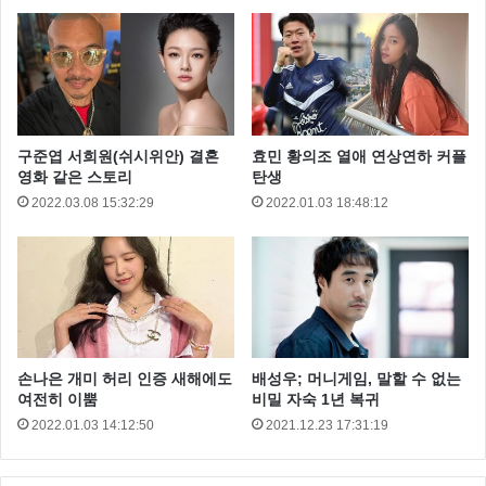
구준엽 서희원(쉬시위안) 결혼
효민 황의조 열애 연상연하 커플
영화 같은 스토리
탄생
2022.03.08 15:32:29
2022.01.03 18:48:12
한편 신수정의 예비 신랑 김계현 대표는 1998년 진재영
의 매니저로 일을 시작해 이종수, 한혜진, 김옥빈, 이민
정, 주상욱 등과 함께 일했고 2011년 메이딘엔터테인먼
트를 설립 했습니다.
손나은 개미 허리 인증 새해에도
배성우; 머니게임, 말할 수 없는
여전히 이뿜
비밀 자숙 1년 복귀
2022.01.03 14:12:50
2021.12.23 17:31:19