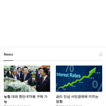
News
농협 대파 한단 875원 구매 가
금리 인상 서민경제에 미치는
능
영향