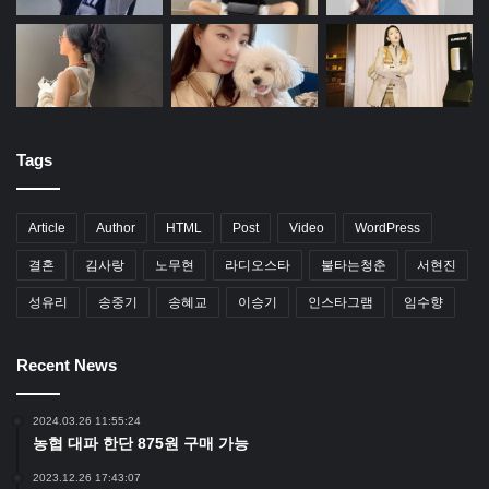
Tags
Article
Author
HTML
Post
Video
WordPress
결혼
김사랑
노무현
라디오스타
불타는청춘
서현진
성유리
송중기
송혜교
이승기
인스타그램
임수향
Recent News
2024.03.26 11:55:24
농협 대파 한단 875원 구매 가능
2023.12.26 17:43:07