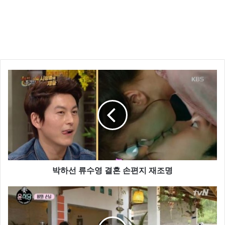
이후 ‘왕과나’, ‘베토벤바이러스’, ‘맹꽁서당’, ‘세 자매’,
‘사랑만 할래’, ‘디데이’, ‘화려한 유혹’ 등에 출연 했습니
다.
박하선 류수영 결혼 손편지 재조명