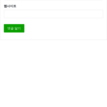
웹사이트
현재 메이딘엔터테인먼트 에는 배우 주상욱, 전수경, 이
정은, 신현수, 진재영, 이혜인, 윤지원, 신수정, 장유빈
등이 소속되어 있습니다.