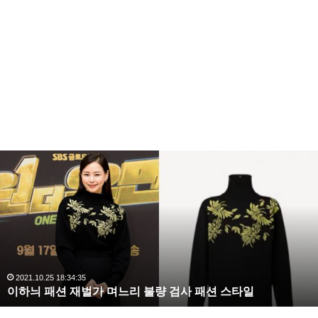
복
수
해
라
김
사
랑
결혼
메이딘엔터테인먼트
소속사대표
,
완
신수정
2020.10.03 10:59:30
복수해라 김사랑, 완벽한 S라인 몸매 시선 압도
벽
한