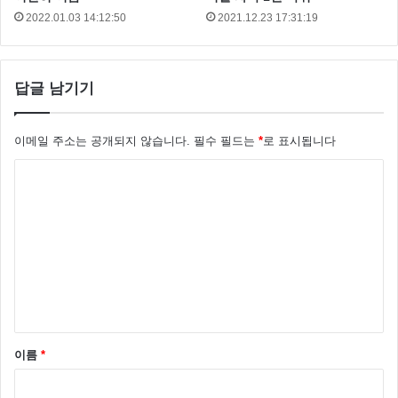
2022.01.03 14:12:50
2021.12.23 17:31:19
답글 남기기
이메일 주소는 공개되지 않습니다.
필수 필드는
*
로 표시됩니다
댓
글
*
윤석민 피앙새 김시온 은 누구?
윤석민을 모르는 분은 없겠죠 KIA 의 대표 투수 인 윤석
이름
*
민은 지난 2005년 KIA에 입단해 2년 정도 불펜 투수로
활동하다 2007년 선발 투수로 활약하며 한국 프로야구