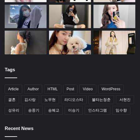
Tags
Article
Author
HTML
Post
Video
WordPress
결혼
김사랑
노무현
라디오스타
불타는청춘
서현진
성유리
송중기
송혜교
이승기
인스타그램
임수향
Recent News