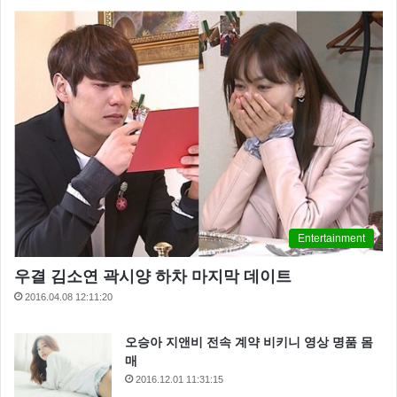
데요 김시온은 고등학교 3학년 재학 중 어머니 김예령
의 뒤를 이어 배우의 길을 걷기로 결심했다고 합니다.
이후 김시온은 2009년 영화 ‘여고괴담5’에서 조연으로
얼굴을 잠깐 비췄고 이후 2014년 연극 ‘이바노프’를 통
해 대학로 무대에 진출하기도 했다고 한다.
Entertainment
우결 김소연 곽시양 하차 마지막 데이트
2016.04.08 12:11:20
오승아 지앤비 전속 계약 비키니 영상 명품 몸
매
2016.12.01 11:31:15