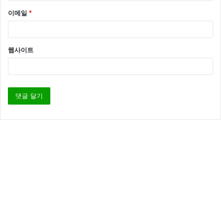
대표 오른손 투수로 활약하고 있습니다.
이메일
*
웹사이트