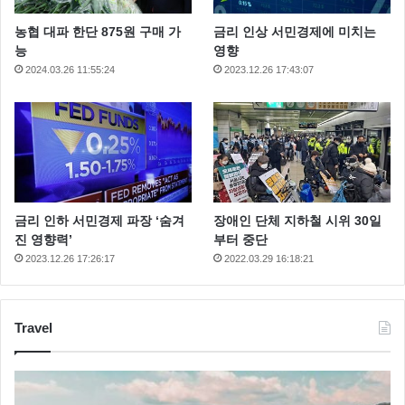
농협 대파 한단 875원 구매 가
금리 인상 서민경제에 미치는
능
영향
2024.03.26 11:55:24
2023.12.26 17:43:07
김시온의 아버지는 박영훈 감독 입니다. 2002년 이병헌
이미연 주연의 영화 ‘중독’으로 데뷔한 박영훈 감독은
이후 영화 ‘댄서의 순정’, ‘브라보 마이 라이프’ 등을 연
출했다.
그러니깐 김시온의 집안은 아버지 영화 감독, 어머니 23
금리 인하 서민경제 파장 ‘숨겨
장애인 단체 지하철 시위 30일
년차 배우로 자연스럽게 연기자의 길을 갈 수 있는 조건
진 영향력’
부터 중단
이 되어 있었습니다.
2023.12.26 17:26:17
2022.03.29 16:18:21
Travel