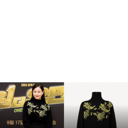
복
수
해
라
김
사
랑
,