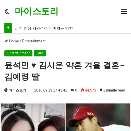
마이스토리
Switch
M
skin
금리 인하 서민경제 파장 ‘숨겨진 영향력’
Home
/
Entertainment
Entertainment
Star
윤석민 ♥ 김시온 약혼 겨울 결혼~
김예령 딸
마이스토리
2016.09.19 17:43:41
0
44,573
1 minute read