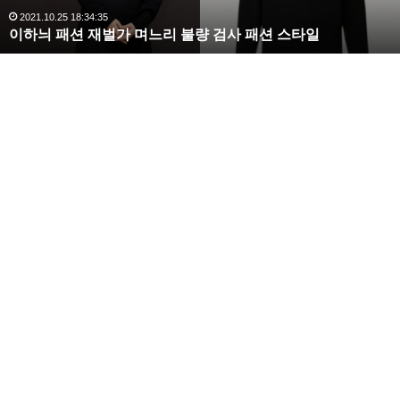
완
2020.10.03 10:59:30
복수해라 김사랑, 완벽한 S라인 몸매 시선 압도
벽
한
S
라
인
몸
매
시
선
압
도