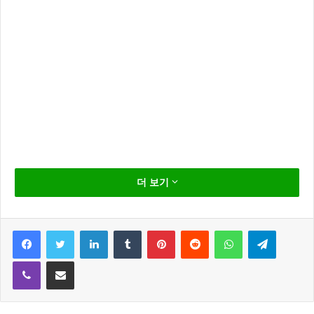
윤석민 김시온 약혼 겨울 결혼
더 보기
KIA 윤석민(30)과 신인배우 김시온(27 배우 김예령 딸)
이 최근 상견례를 마치고 올 겨울 결혼을 앞두고 있다.
Facebook
Twitter
LinkedIn
Tumblr
Pinterest
Reddit
WhatsApp
Telegram
Viber
Share via Email