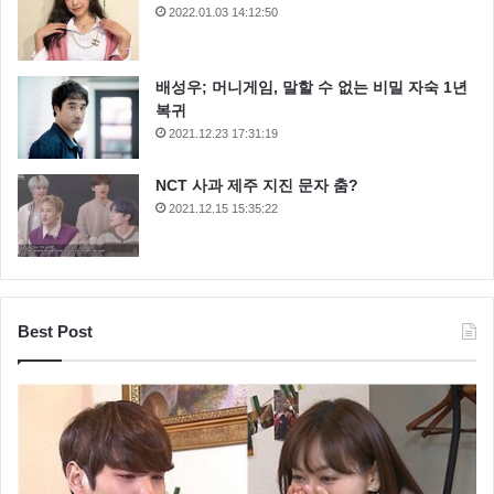
2022.01.03 14:12:50
배성우; 머니게임, 말할 수 없는 비밀 자숙 1년
복귀
2021.12.23 17:31:19
NCT 사과 제주 지진 문자 춤?
온주완의 노래 실력도 거론되었는데요 김성주는 “남자
2021.12.15 15:35:22
들이 노래방 가면 꼭 부른다는 국민 고백송 임재범의
‘고해’를 유행시킨 주인공이 바로 온주완씨다” 라며 “본
인이 주장하셨답니다”라고 말했다.
Best Post