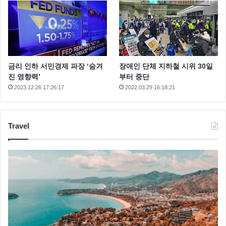
금리 인하 서민경제 파장 ‘숨겨
장애인 단체 지하철 시위 30일
진 영향력’
부터 중단
2023.12.26 17:26:17
2022.03.29 16:18:21
이에 김풍은 “제가 2003년도에 커다란 썬글라스를 쓰고
나왔는데” 라고 하자 김성주는 “조종사들 쓰는거” 라며
맞장구를 쳤고 김풍은 “그거 사실 안쓰고 다녔거든요 그
Travel
걸 제가 쓰고 나왔는데 딱 한달 후에 비가 쓰고 나왔어”
라고 말했고 이에 오세득셰프는 “야 우리동네 택시 아저
씨도 그거 섰어” 라고 말해 웃음을 주었다.
춤, 노래, 체력, 외모 ~ 이 남자 못하는게 도대체 먼 가
요? 이 정도 매력 있는 남자 역시 조보아가 반할만 한 이
유가 다 있었네요