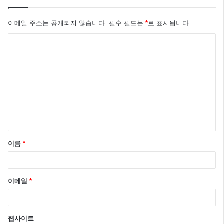
이메일 주소는 공개되지 않습니다.
필수 필드는
*
로 표시됩니다
온주완은 과거 소문난 춤꾼이라고 하는데요 동방신기
댓
유노윤호 춤 선생 역할도 했던 것으로 알려지면서 모두
글
를 놀라게 했습니다.
*
온주완의 절친으로 알려진 임창정이 “얘가 요즘 아이돌
에게 춤을 가르쳤다”라고 말하자 온주완은 “그런 건 맞
는데”라며 수줍어했고 MC 들의 요청에 온주완은 스튜
디오에 나서자 임창정이 백댄스를 해주겠다고 온주완을
도왔습니다.
이름
*
이메일
*
웹사이트