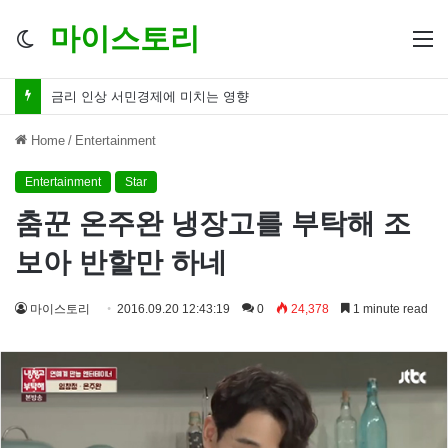
마이스토리
Switch
M
skin
금리 인하 서민경제 파장 ‘숨겨진 영향력’
Home
/
Entertainment
Entertainment
Star
춤꾼 온주완 냉장고를 부탁해 조
보아 반할만 하네
마이스토리
2016.09.20 12:43:19
0
24,378
1 minute read