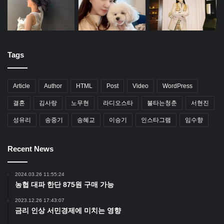
Tags
Article
Author
HTML
Post
Video
WordPress
결혼
김사랑
노무현
라디오스타
불타는청춘
서현진
성유리
송중기
송혜교
이승기
인스타그램
임수향
Recent News
2024.03.26 11:55:24
농협 대파 한단 875원 구매 가능
2023.12.26 17:43:07
금리 인상 서민경제에 미치는 영향