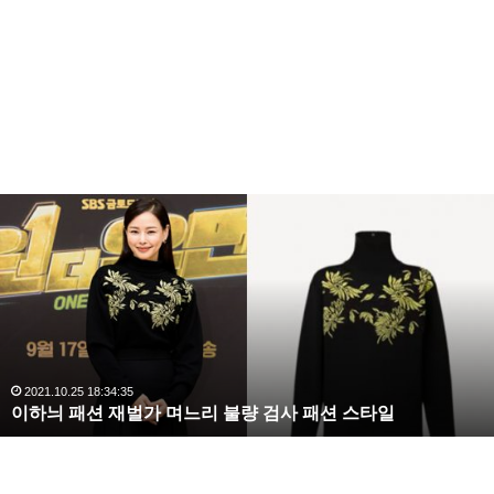
복
수
무대에 오른 온주완은 멋진 웨이브와 백덤블링을 선보
해
여 모두를 놀라게 했다.
라
온주완의 춤을 보고나서 안정환은 “이게 여심을 녹이는
김
사
거다. 안 하는 척 하면서 싹 하는 거”라고 말하자 온주완
랑
은 “그럼 하나 더 보여드리겠다” 라며 손가락 하나로 팔
,
굽혀펴기를 선보이기도 했다.
완
2020.10.03 10:59:30
복수해라 김사랑, 완벽한 S라인 몸매 시선 압도
벽
한
S
라