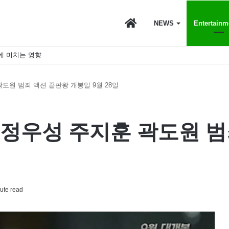
마
NEWS
Entertainm
에 미치는 영향
이
도원 범죄 액션 끝판왕 개봉일 9월 28일
스
 정우성 주지훈 곽도원 범
토
ute read
리