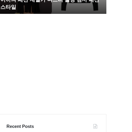
며
완
스타일
압도
느
벽
리
한
불
S
량
라
검
인
사
몸
패
매
션
시
스
선
타
압
일
도
Recent Posts