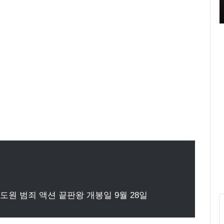
스
영 중
들의 블루스’ 촬영 중
루
원
피
스
화
보
‘
우
리
들
의
블
루
스
’
촬
영
중
도원 범죄 액션 끝판왕 개봉일 9월 28일