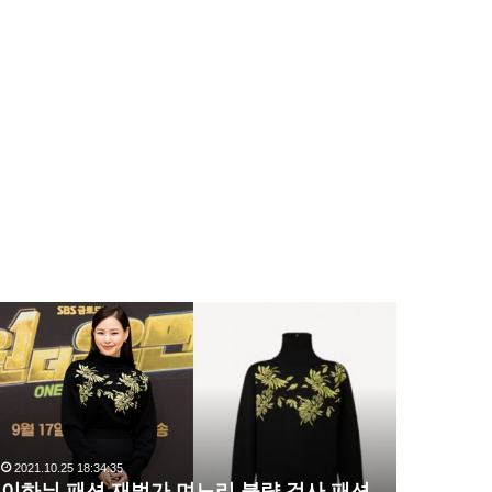
이
복
하
수
늬
해
패
라
션
김
재
사
벌
랑
2021.10.25 18:34:35
2020.10.03 1
가
,
이하늬 패션 재벌가 며느리 불량 검사 패션
복수해라 