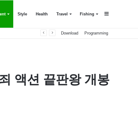
Sidebar
ent
Style
Health
Travel
Fishing
Download
Programming
죄 액션 끝판왕 개봉