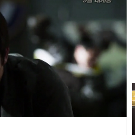
신
민
아
구
찌
파
격
2021.11.11 15:14:00
시
신민아 구찌 파격 시스루 원피스 화보 ‘우리