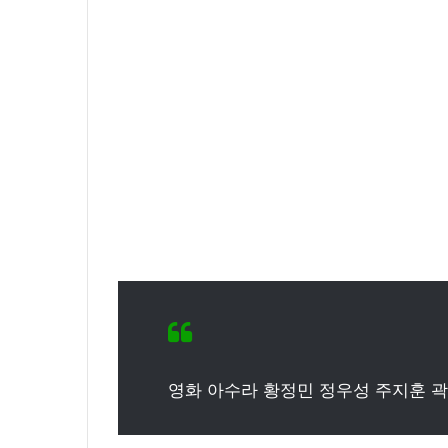
2020.09.12 15:45:04
신
윤아 근황 인스타 여신 미모 화보 촬
미
모
화
보
촬
영
중
영화 아수라 황정민 정우성 주지훈 곽