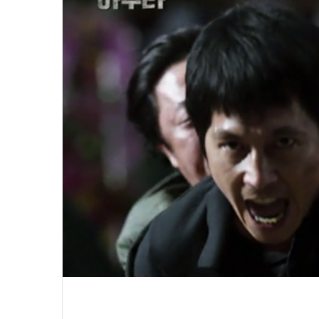
윤
아
근
황
인
스
타
여