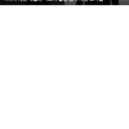
한
S
라
인
몸
매
시
선
압
도