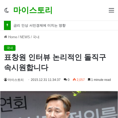
마이스토리
Switch
M
skin
금리 인하 서민경제 파장 ‘숨겨진 영향력’
Home
/
NEWS
/
국내
국내
표창원 인터뷰 논리적인 돌직구
속시원합니다
마이스토리
2015.12.31 11:34:37
0
2,057
1 minute read