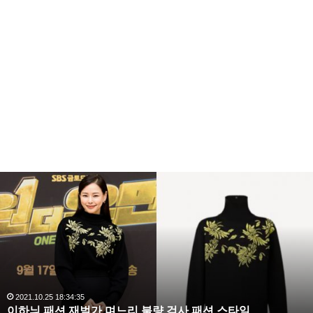
복
수
해
라
김
사
랑
,
완
2020.10.03 10:59:30
복수해라 김사랑, 완벽한 S라인 몸매 시선 압도
벽