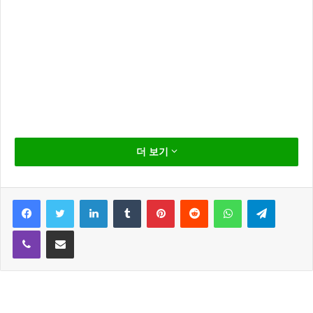
최근 더불어민주당 에 입당하면서 범죄심리학 전문가에
더 보기
서 정치인으로 변신한 표창원 인터뷰가 막힌 속을 펑 뚤
어주었다.
Facebook
Twitter
LinkedIn
Tumblr
Pinterest
Reddit
WhatsApp
Telegram
Viber
Share via Email