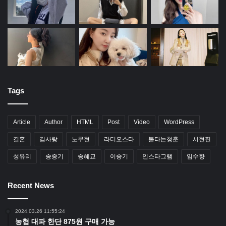
Tags
Article
Author
HTML
Post
Video
WordPress
결혼
김사랑
노무현
라디오스타
불타는청춘
서현진
성유리
송중기
송혜교
이승기
인스타그램
임수향
Recent News
2024.03.26 11:55:24
농협 대파 한단 875원 구매 가능