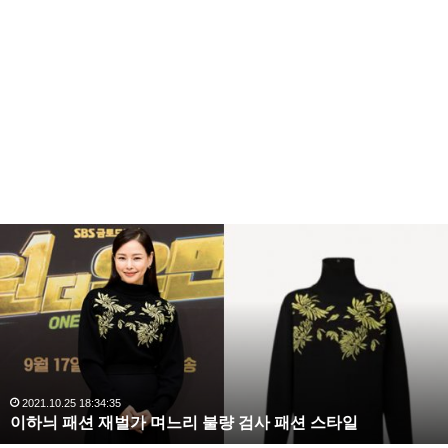
복
수
해
라
김
사
랑
,
완
2020.10.03 10:59:30
복수해라 김사랑, 완벽한 S라인 몸매 시선 압도
벽
한