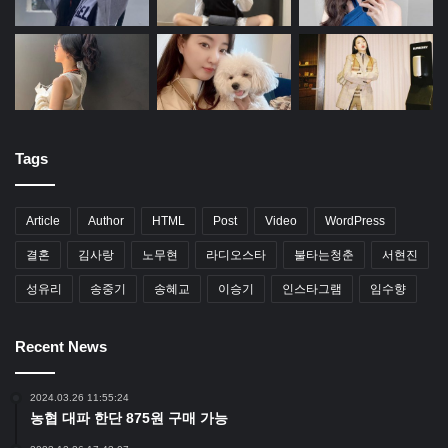
Tags
Article
Author
HTML
Post
Video
WordPress
결혼
김사랑
노무현
라디오스타
불타는청춘
서현진
성유리
송중기
송혜교
이승기
인스타그램
임수향
Recent News
2024.03.26 11:55:24
농협 대파 한단 875원 구매 가능