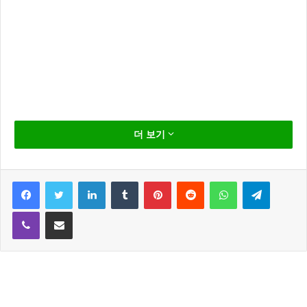
8월 14일 임시공휴일 지정 고속도로 통행료 면제 오는 8월
더 보기
14일 임시공휴일 지정이 최종 확정 되었다.
박근혜 대통령 주재로 열린 국무회의 에서 14일 임시공휴일
Facebook
Twitter
LinkedIn
Tumblr
Pinterest
Reddit
WhatsApp
Telegram
이 확정 되었는데요 이번 14일 임시공휴일은 광복 70주년 과
Viber
Share via Email
위축 된 경기 활성화를 위한 방안으로 추정 됩니다.