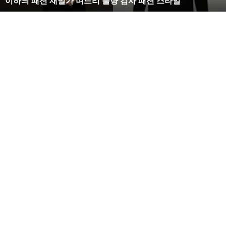
복수해라 김사랑, 완벽한 S라인 몸매 시선 압도
벽
한
S
라
인
몸
매
시
선
압
도