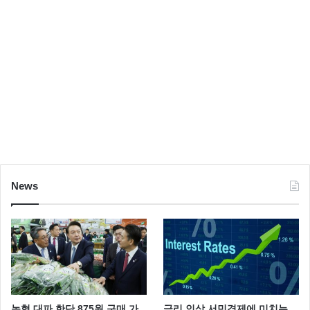
News
농협 대파 한단 875원 구매 가
금리 인상 서민경제에 미치는