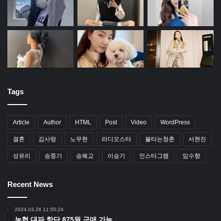
Tags
Article
Author
HTML
Post
Video
WordPress
결혼
김사랑
노무현
라디오스타
불타는청춘
서현진
성유리
송중기
송혜교
이승기
인스타그램
임수향
Recent News
2024.03.26 11:55:24
농협 대파 한단 875원 구매 가능