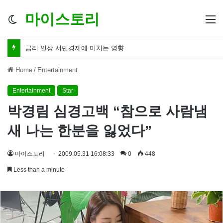
마이스토리
Switch
M
skin
금리 인하 서민경제 파장 ‘숨겨진 영향력’
Home
/
Entertainment
Entertainment
Star
박경림 심경고백 “참으로 사람냄
새 나는 한분을 잃었다”
마이스토리
2009.05.31 16:08:33
0
448
Less than a minute