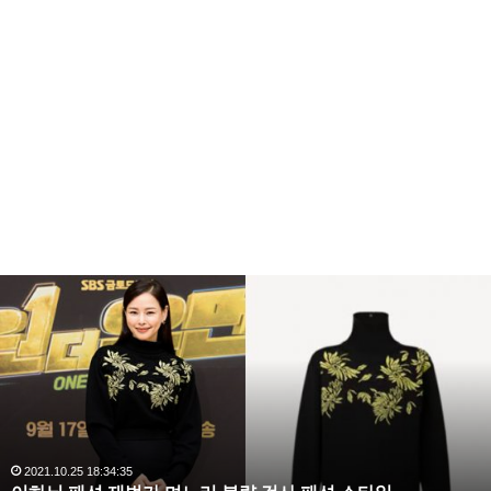
복
수
해
라
김
사
랑
,
완
2020.10.03 10:59:30