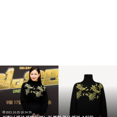
복
수
해
라
김
사
랑
,
완
2020.10.03 10:59:30