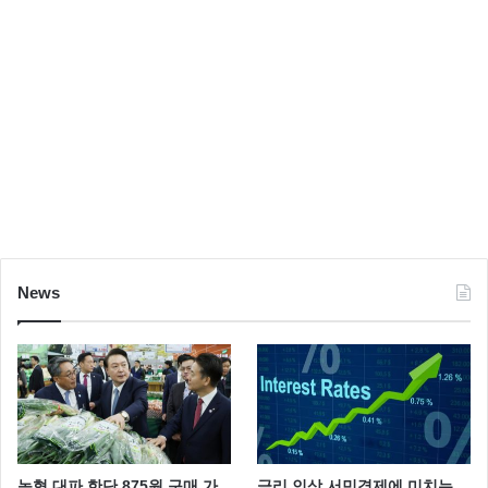
News
농협 대파 한단 875원 구매 가
금리 인상 서민경제에 미치는