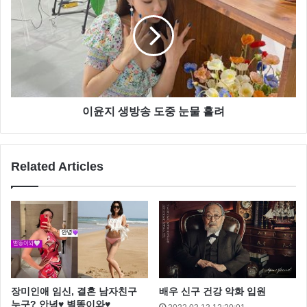
이윤지 생방송 도중 눈물 흘려
Related Articles
장미인애 임신, 결혼 남자친구
배우 신구 건강 악화 입원
누구? 안녕♥ 별똥이와♥