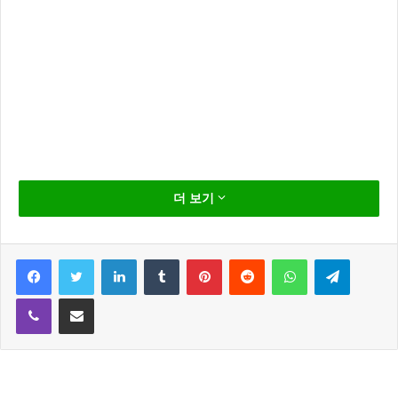
한효주 이승기 출연 찬란한 유산 주말
더 보기
시청률 1위
Facebook
Twitter
LinkedIn
Tumblr
Pinterest
Reddit
WhatsApp
Telegram
Viber
Share via Email
SBS 주말드라마 한효주 이승기 출연의 ‘찬란한 유산’이
주말시청률 1위를 기록하고 있다.
23일 방송분에서 선우환(이승기)의 실수로 발목을 삔