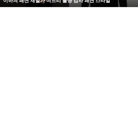
복수해라 김사랑, 완벽한 S라인 몸매 시선 압도
벽
한
S
라
인
몸
매
시
선
압
도