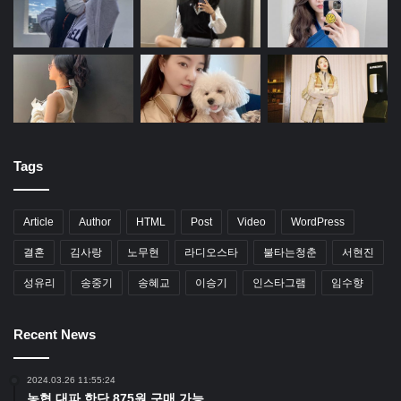
Tags
Article
Author
HTML
Post
Video
WordPress
결혼
김사랑
노무현
라디오스타
불타는청춘
서현진
성유리
송중기
송혜교
이승기
인스타그램
임수향
Recent News
2024.03.26 11:55:24
농협 대파 한단 875원 구매 가능