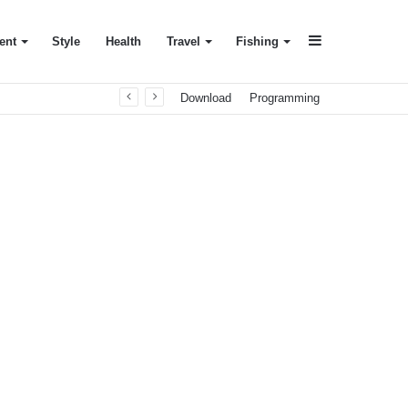
Sidebar
ent
Style
Health
Travel
Fishing
Download
Programming