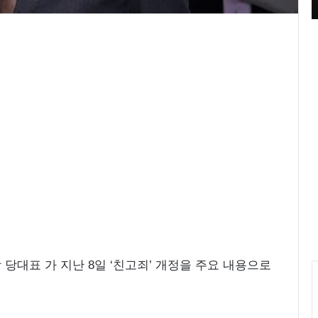
영 중
들의 블루스’ 촬영 중
루
원
피
스
화
보
‘
우
리
들
의
블
루
스
’
촬
영
중
당대표 가 지난 8일 ‘친고죄’ 개정을 주요 내용으로
.