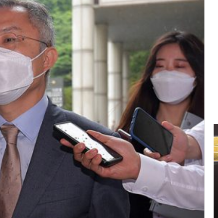
신
민
아
구
찌
파
격
2021.11.11 15:14:00
시
신민아 구찌 파격 시스루 원피스 화보 ‘우리
스