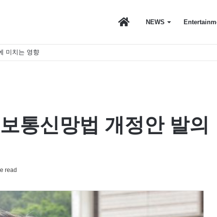
마
NEWS
Entertainm
에 미치는 영향
이
의
스
정보통신망법 개정안 발의
토
e read
리