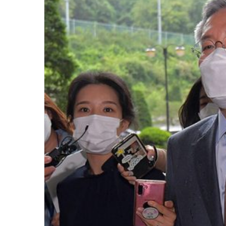
윤
아
근
황
인
스
타
여
2020.09.12 15:45:04
신