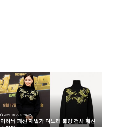
이
복
하
수
늬
해
패
라
션
김
재
사
벌
랑
2021.10.25 18:34:35
2020.10.03 1
가
,
이하늬 패션 재벌가 며느리 불량 검사 패션
복수해라 
며
완