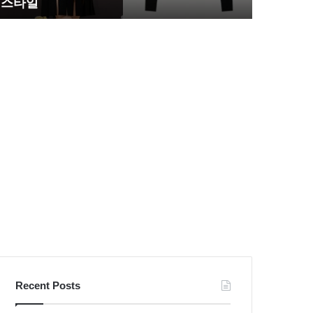
스타일
압도
느
벽
리
한
불
S
량
라
검
인
사
몸
패
매
션
시
스
선
타
압
일
도
Recent Posts