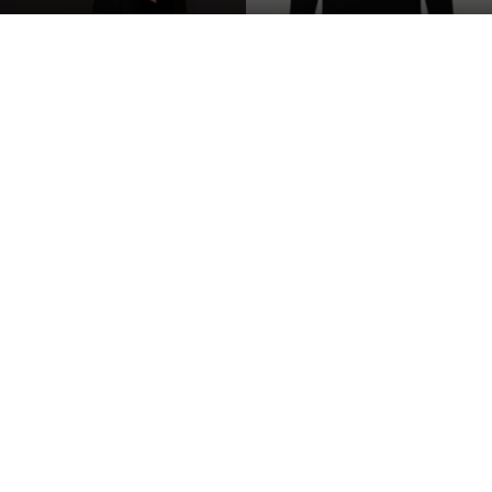
한
S
라
인
몸
매
시
선
압
도
김경화는 1977년 생으로 대구 출신인데요