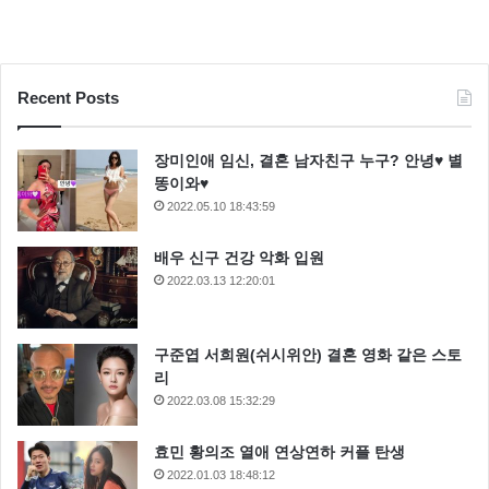
Recent Posts
장미인애 임신, 결혼 남자친구 누구? 안녕♥ 별
똥이와♥
2022.05.10 18:43:59
배우 신구 건강 악화 입원
2022.03.13 12:20:01
구준엽 서희원(쉬시위안) 결혼 영화 같은 스토
2000년 MBC 공채 아나운서로 입사해 2015년 MBC를
리
2022.03.08 15:32:29
퇴사하고 프리랜서 방송인으로 왕성한 활동을 이어가고
있습니다.
효민 황의조 열애 연상연하 커플 탄생
2022.01.03 18:48:12