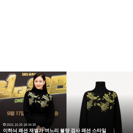
복
수
해
라
김
사
랑
,
완
2020.10.03 10:59:30
복수해라 김사랑, 완벽한 S라인 몸매 시선 압도
벽