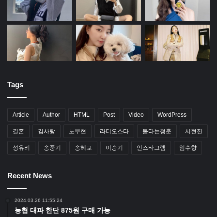
Tags
Article
Author
HTML
Post
Video
WordPress
결혼
김사랑
노무현
라디오스타
불타는청춘
서현진
성유리
송중기
송혜교
이승기
인스타그램
임수향
Recent News
2024.03.26 11:55:24
농협 대파 한단 875원 구매 가능