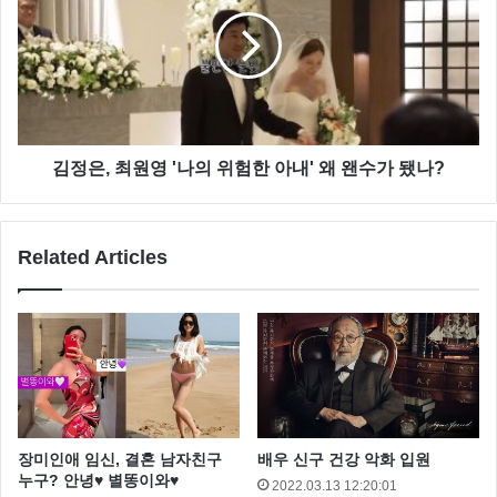
김정은, 최원영 '나의 위험한 아내' 왜 왠수가 됐나?
Related Articles
영상과 함께 김경화는 “너무 잘 쉬건지 잘 먹은 건지” 라
며 “지금 이순간부턴 선언! 부터하고 관리 시작하려구
요” 라는 글을 남겼습니다.
공개된 영상에서 김경화는 민소매 운동복과 레깅스를
입고 운동을 하고 있는데요
장미인애 임신, 결혼 남자친구
배우 신구 건강 악화 입원
누구? 안녕♥ 별똥이와♥
2022.03.13 12:20:01