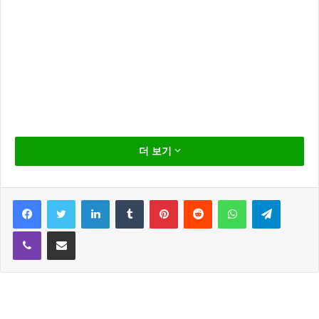
김경화가 44세 라는 나이가 무색한 만큼 명품 몸매를 공
더 보기
개 했습니다.
지난 4일 김경화는 자신의 인스타그램에 운동을 하고
Facebook
Twitter
LinkedIn
Tumblr
Pinterest
Reddit
WhatsApp
Telegram
있는 모습의 영상을 공개했는데요
Viber
Share via Email