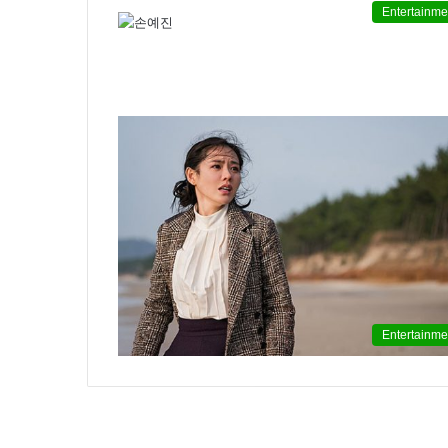
Entertainme
윤
아
근
황
인
스
타
여
2020.09.12 15:45:04
신
윤아 근황 인스타 여신 미모 화보 촬
미
모
화
보
촬
영
Entertainme
중