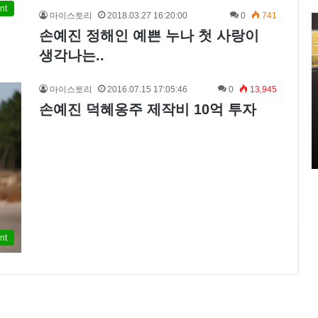
nt
마이스토리
2018.03.27 16:20:00
0
741
신
손예진 정해인 예쁜 누나 첫 사랑이
민
아
생각나는..
구
찌
마이스토리
2016.07.15 17:05:46
0
13,945
파
손예진 덕혜옹주 제작비 10억 투자
격
2021.11.11 15:14:00
시
신민아 구찌 파격 시스루 원피스 화보 ‘우리
스
영 중
들의 블루스’ 촬영 중
루
원
피
스
화
보
nt
‘
우
리
들
의