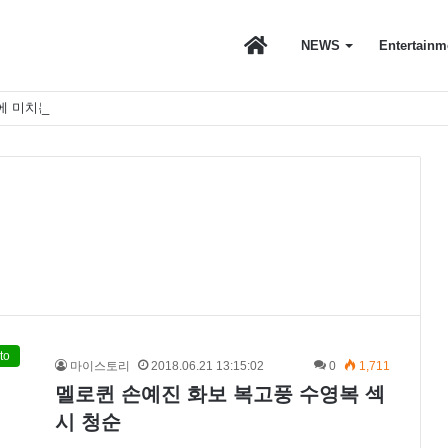
마
NEWS
Entertainm
에 미치는 영향
이
스
토
to
마이스토리
2018.06.21 13:15:02
0
1,711
멜로퀸 손예진 화보 복고풍 수영복 섹
리
시 청순