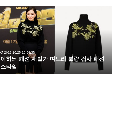
이
복
하
수
늬
해
패
라
션
김
재
사
벌
랑
2021.10.25 18:34:35
2020.10.03 1
가
,
이하늬 패션 재벌가 며느리 불량 검사 패션
복수해라 
며
완
스타일
압도
느
벽
리
한
불
S
량
라
검
인
사
몸
패
매
션
시
스
선
타
압
일
도